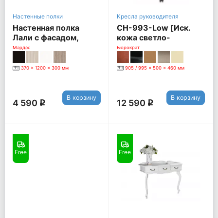
Настенные полки
Кресла руководителя
Настенная полка
CH-993-Low [Иск.
Лали с фасадом,
кожа светло-
нельсон
коричневая]
Мэрдэс
Бюрократ
370 x 1200 x 300 мм
905 / 995 x 500 x 460 мм
В корзину
В корзину
4 590
12 590
q
q
Free
Free