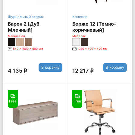
Журнальный столик
Консоли
Барон 2 [Дуб
Берже 12 [Темно-
Млечный]
коричневый]
МебельСон
Мебелик
540 x 1000 x 600 мм
1020 x 400 x 400 мм
В корзину
В корзину
4 135
12 217
q
q
Free
Free