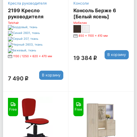
Кресла руководителя
Консоли
2199 Кресло
Консоль Берже 6
руководителя
[Белый ясень]
LEADER, синий
Tetchair
Мебелик
850 x 1100 x 410 мм
В корзину
1130 / 1250 x 620 x 470 мм
19 384
q
В корзину
7 490
q
Free
Free