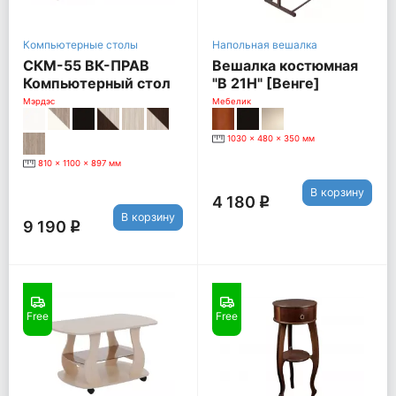
Компьютерные столы
Напольная вешалка
СКМ-55 ВК-ПРАВ
Вешалка костюмная
Компьютерный стол
"В 21Н" [Венге]
СКМ-55, Правый,
Мэрдэс
Мебелик
венге / карамель
1030 x 480 x 350 мм
810 x 1100 x 897 мм
В корзину
4 180
q
В корзину
9 190
q
Free
Free