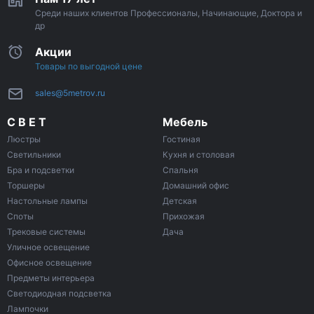
Среди наших клиентов Профессионалы, Начинающие, Доктора и
др
Акции
Товары по выгодной цене
sales@5metrov.ru
С В Е Т
Мебель
Люстры
Гостиная
Светильники
Кухня и столовая
Бра и подсветки
Спальня
Торшеры
Домашний офис
Настольные лампы
Детская
Споты
Прихожая
Трековые системы
Дача
Уличное освещение
Офисное освещение
Предметы интерьера
Светодиодная подсветка
Лампочки