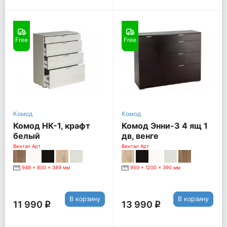
Free
Free
Комод
Комод
Комод НК-1, крафт
Комод Энни-3 4 ящ 1
белый
дв, венге
Вентал Арт
Вентал Арт
948 x 800 x 389 мм
950 x 1200 x 390 мм
В корзину
В корзину
11 990
13 990
q
q