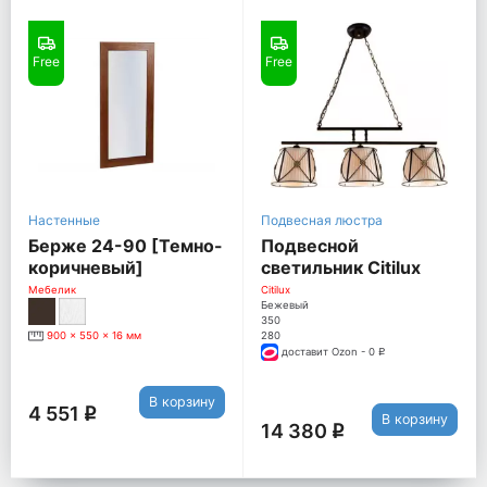
Free
Free
Настенные
Подвесная люстра
Берже 24-90 [Темно-
Подвесной
коричневый]
светильник Citilux
Дрезден CL409233
Мебелик
Citilux
Бежевый
350
900 x 550 x 16 мм
280
доставит Ozon - 0
q
В корзину
4 551
q
В корзину
14 380
q