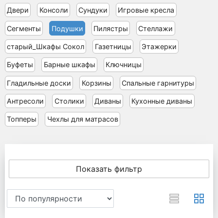
Двери
Консоли
Сундуки
Игровые кресла
Сегменты
Подушки
Пилястры
Стеллажи
старый_Шкафы Сокол
Газетницы
Этажерки
Буфеты
Барные шкафы
Ключницы
Гладильные доски
Корзины
Спальные гарнитуры
Антресоли
Столики
Диваны
Кухонные диваны
Топперы
Чехлы для матрасов
Показать фильтр