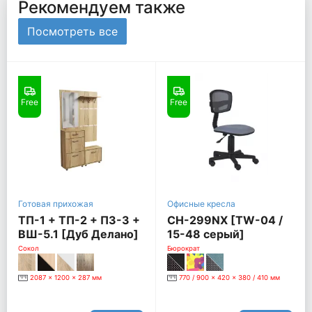
Рекомендуем также
Посмотреть все
Free
Free
Готовая прихожая
Офисные кресла
ТП-1 + ТП-2 + ПЗ-3 +
CH-299NX [TW-04 /
ВШ-5.1 [Дуб Делано]
15-48 серый]
Сокол
Бюрократ
2087 x 1200 x 287 мм
770 / 900 x 420 x 380 / 410 мм