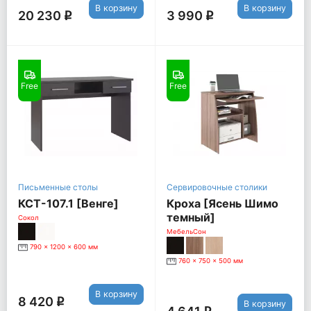
В корзину
В корзину
20 230
3 990
q
q
Free
Free
Письменные столы
Сервировочные столики
КСТ-107.1 [Венге]
Кроха [Ясень Шимо
темный]
Сокол
МебельСон
790 x 1200 x 600 мм
760 x 750 x 500 мм
В корзину
8 420
q
В корзину