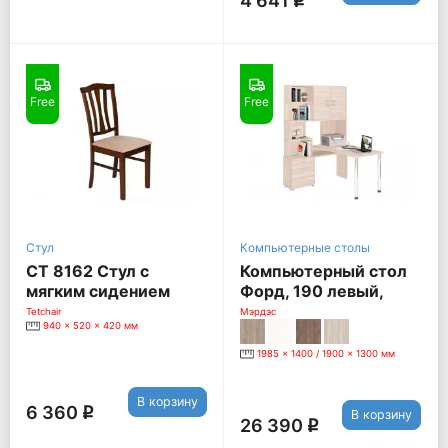
4 641
q
Free
Free
Стул
Компьютерные столы
СТ 8162 Стул с
Компьютерный стол
мягким сидением
Форд, 190 левый,
[Темный дуб / Ткань
карамель
Tetchair
Мэрдэс
940 x 520 x 420 мм
бежевая]
1985 x 1400 / 1900 x 1300 мм
В корзину
6 360
q
В корзину
26 390
q