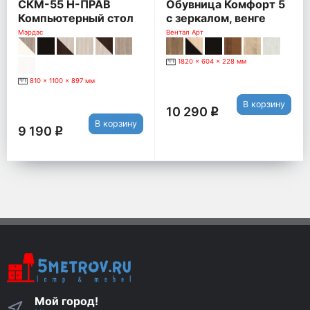
СКМ-55 Н-ПРАВ
Обувница Комфорт 5
Компьютерный стол
с зеркалом, венге
СКМ-55, Правый,
Мэрдэс
Вентал Арт
нельсон
1820 x 604 x 228 мм
810 x 1100 x 897 мм
В корзину
10 290
q
В корзину
9 190
q
Мой город!