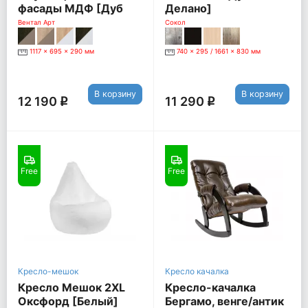
фасады МДФ [Дуб
Делано]
Сонома / Белый
Вентал Арт
Сокол
глянец]
1117 x 695 x 290 мм
740 x 295 / 1661 x 830 мм
В корзину
В корзину
12 190
11 290
q
q
Free
Free
Кресло-мешок
Кресло качалка
Кресло Мешок 2XL
Кресло-качалка
Оксфорд [Белый]
Бергамо, венге/антик