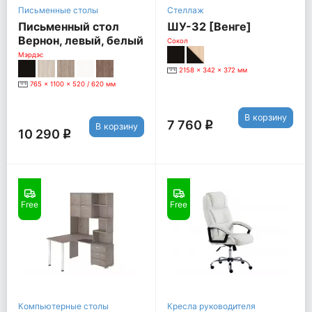
Письменные столы
Стеллаж
Письменный стол
ШУ-32 [Венге]
Вернон, левый, белый
Сокол
жемчуг
Мэрдэс
2158 x 342 x 372 мм
765 x 1100 x 520 / 620 мм
В корзину
7 760
q
В корзину
10 290
q
Free
Free
Компьютерные столы
Кресла руководителя