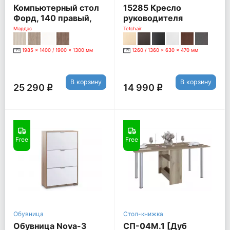
Компьютерный стол
15285 Кресло
Форд, 140 правый,
руководителя
нельсон
BERGAMO CHROME,
Мэрдэс
Tetchair
белый
1985 x 1400 / 1900 x 1300 мм
1260 / 1360 x 630 x 470 мм
В корзину
В корзину
25 290
14 990
q
q
Free
Free
Обувница
Стол-книжка
Обувница Nova-3
СП-04М.1 [Дуб