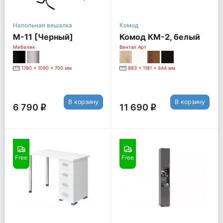
Напольная вешалка
Комод
М-11 [Черный]
Комод КМ-2, белый
Мебелик
Вентал Арт
1780 x 1090 x 700 мм
883 x 1181 x 444 мм
В корзину
В корзину
6 790
11 690
q
q
Free
Free