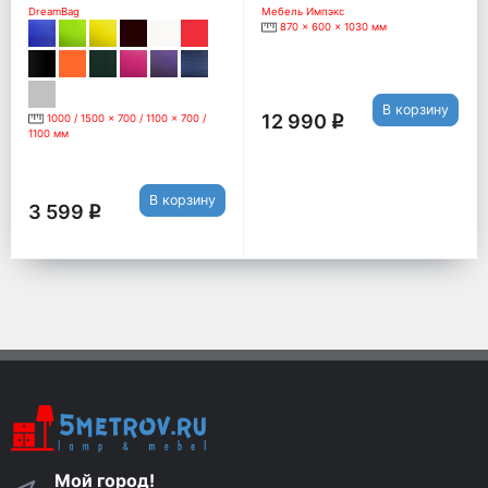
крокодил (экокожа)
DreamBag
Мебель Импэкс
870 x 600 x 1030 мм
В корзину
12 990
1000 / 1500 x 700 / 1100 x 700 /
q
1100 мм
В корзину
3 599
q
Мой город!