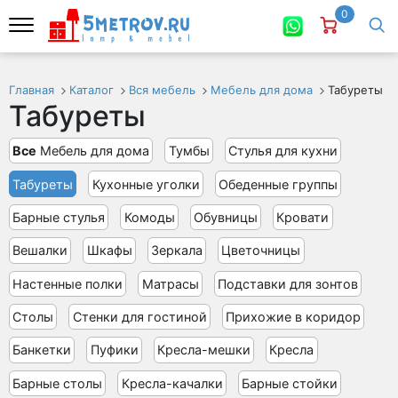
0
Главная
Каталог
Вся мебель
Мебель для дома
Табуреты
Табуреты
Все
Мебель для дома
Тумбы
Стулья для кухни
Табуреты
Кухонные уголки
Обеденные группы
Барные стулья
Комоды
Обувницы
Кровати
Вешалки
Шкафы
Зеркала
Цветочницы
Настенные полки
Матрасы
Подставки для зонтов
Столы
Стенки для гостиной
Прихожие в коридор
Банкетки
Пуфики
Кресла-мешки
Кресла
Барные столы
Кресла-качалки
Барные стойки