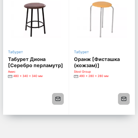
Табурет
Табурет
Табурет Диона
Оранж [Фисташка
[Серебро перламутр]
(кожзам)]
[Каркас черный
Амис
Stool Group
480 x 340 x 340 мм
490 x 280 x 280 мм
глянец]