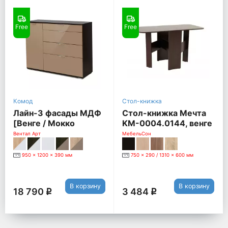
Free
Free
Комод
Стол-книжка
Лайн-3 фасады МДФ
Стол-книжка Мечта
[Венге / Мокко
KM-0004.0144, венге
глянец]
Вентал Арт
МебельСон
950 x 1200 x 390 мм
750 x 290 / 1310 x 600 мм
В корзину
В корзину
18 790
3 484
q
q