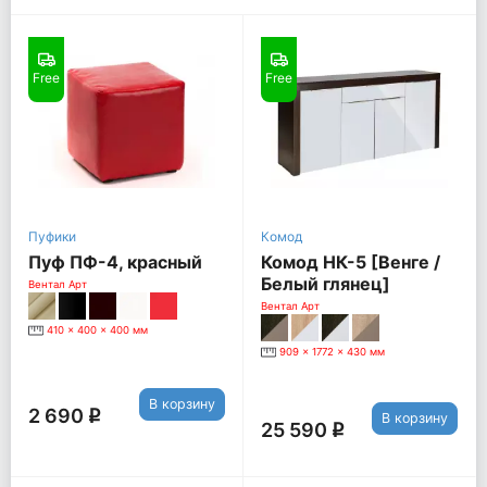
Free
Free
Пуфики
Комод
Пуф ПФ-4, красный
Комод НК-5 [Венге /
Белый глянец]
Вентал Арт
Вентал Арт
410 x 400 x 400 мм
909 x 1772 x 430 мм
В корзину
2 690
q
В корзину
25 590
q