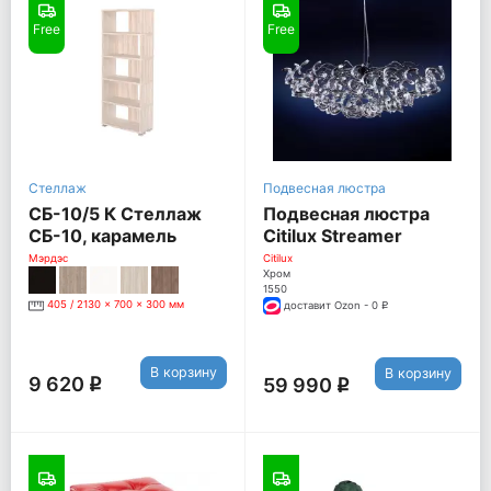
Free
Free
Стеллаж
Подвесная люстра
СБ-10/5 К Стеллаж
Подвесная люстра
СБ-10, карамель
Citilux Streamer
EL327P15.0
Мэрдэс
Citilux
Хром
1550
405 / 2130 x 700 x 300 мм
доставит Ozon - 0
q
В корзину
В корзину
9 620
59 990
q
q