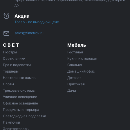
др
Акции
Товары по выгодной цене
sales@5metrov.ru
С В Е Т
Мебель
Люстры
Гостиная
Светильники
Кухня и столовая
Бра и подсветки
Спальня
Торшеры
Домашний офис
Настольные лампы
Детская
Споты
Прихожая
Трековые системы
Дача
Уличное освещение
Офисное освещение
Предметы интерьера
Светодиодная подсветка
Лампочки
Электротовары