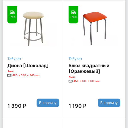
Free
Free
Табурет
Табурет
Диона [Шоколад]
Блюз квадратный
[Оранжевый]
Амис
480 x 340 x 340 мм
Амис
450 x 310 x 310 мм
В корзину
В корзину
1 390
1 190
q
q