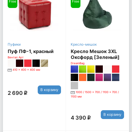
Free
Free
Пуфики
Кресло-мешок
Пуф ПФ-1, красный
Кресло Мешок 3XL
Оксфорд [Зеленый]
Вентал Арт
DreamBag
410 x 400 x 400 мм
В корзину
2 690
1000 / 1500 x 700 / 1100 x 700 /
q
1100 мм
В корзину
4 390
q