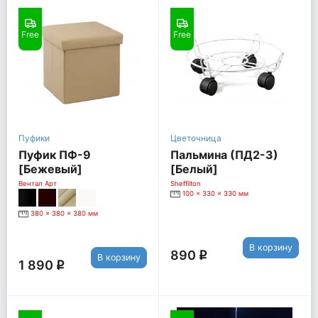
Free
Free
Пуфики
Цветочница
Пуфик ПФ-9
Пальмина (ПД2-3)
[Бежевый]
[Белый]
Вентал Арт
Sheffilton
100 x 330 x 330 мм
380 x 380 x 380 мм
В корзину
890
q
В корзину
1 890
q