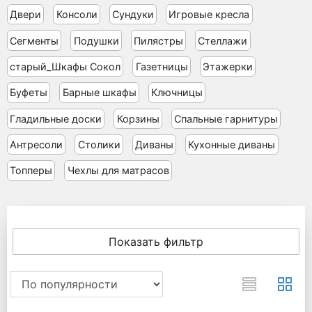
Двери
Консоли
Сундуки
Игровые кресла
Сегменты
Подушки
Пилястры
Стеллажи
старый_Шкафы Сокол
Газетницы
Этажерки
Буфеты
Барные шкафы
Ключницы
Гладильные доски
Корзины
Спальные гарнитуры
Антресоли
Столики
Диваны
Кухонные диваны
Топперы
Чехлы для матрасов
Показать фильтр