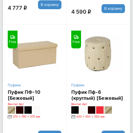
В корзину
4 777
q
В корзину
4 590
q
Free
Free
Пуфики
Пуфики
Пуфик ПФ-10
Пуфик Пф-6
[Бежевый]
(круглый) [Бежевый]
Вентал Арт
Вентал Арт
370 x 790 x 370 мм
420 x 350 x 350 мм