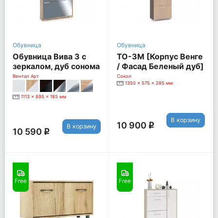
Обувница
Обувница
Обувница Вива 3 с
ТО-3М [Корпус Венге
зеркалом, дуб сонома
/ Фасад Беленый дуб]
Вентал Арт
Сокол
1350 x 575 x 285 мм
1113 x 695 x 185 мм
В корзину
10 900
q
В корзину
10 590
q
Free
Free