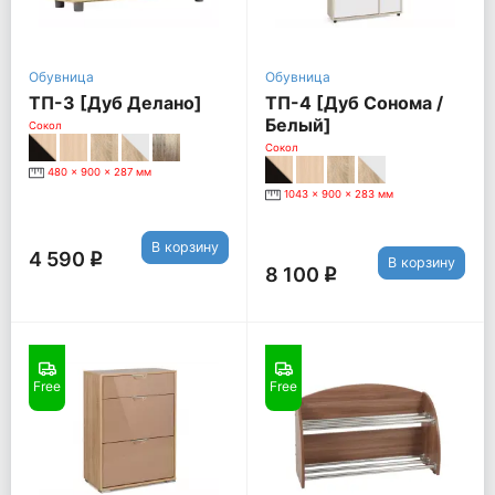
Обувница
Обувница
ТП-3 [Дуб Делано]
ТП-4 [Дуб Сонома /
Белый]
Сокол
Сокол
480 x 900 x 287 мм
1043 x 900 x 283 мм
В корзину
4 590
q
В корзину
8 100
q
Free
Free