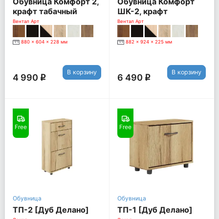
Обувница Комфорт 2,
Обувница Комфорт
крафт табачный
ШК-2, крафт
табачный
Вентал Арт
Вентал Арт
880 x 604 x 228 мм
882 x 924 x 225 мм
В корзину
В корзину
4 990
6 490
q
q
Free
Free
Обувница
Обувница
ТП-2 [Дуб Делано]
ТП-1 [Дуб Делано]