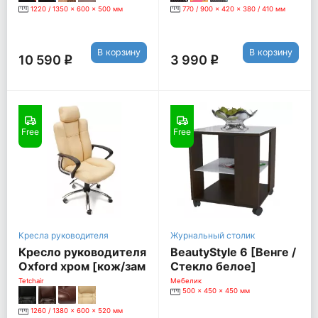
1220 / 1350 x 600 x 500 мм
770 / 900 x 420 x 380 / 410 мм
В корзину
В корзину
10 590
3 990
q
q
Free
Free
Кресла руководителя
Журнальный столик
Кресло руководителя
BeautyStyle 6 [Венге /
Oxford хром [кож/зам
Стекло белое]
бежевый/бежевый
Tetchair
Мебелик
500 x 450 x 450 мм
перфорированный,
36-34/36-34/06]
1260 / 1380 x 600 x 520 мм