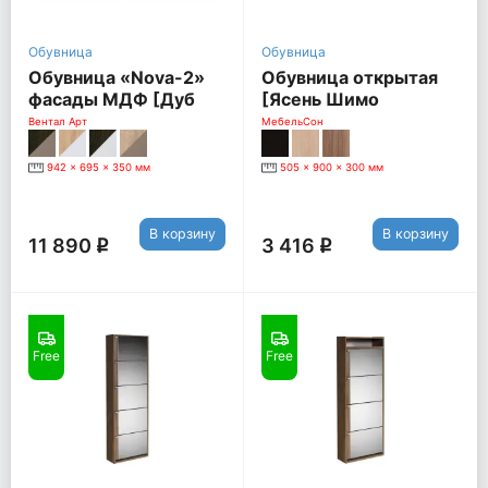
Обувница
Обувница
Обувница «Nova-2»
Обувница открытая
фасады МДФ [Дуб
[Ясень Шимо
Сономо / Мокко
темный]
Вентал Арт
МебельСон
глянец]
942 x 695 x 350 мм
505 x 900 x 300 мм
В корзину
В корзину
11 890
3 416
q
q
Free
Free