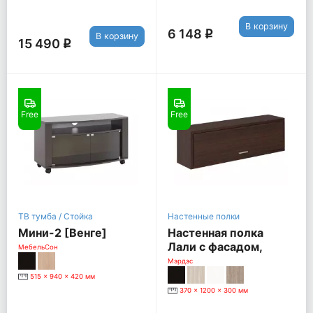
В корзину
6 148
q
В корзину
15 490
q
Free
Free
ТВ тумба / Стойка
Настенные полки
Мини-2 [Венге]
Настенная полка
Лали с фасадом,
МебельСон
венге
Мэрдэс
515 x 940 x 420 мм
370 x 1200 x 300 мм