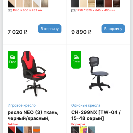
1040 x 600 x 283 мм
1250 / 1370 x 640 x 490 мм
В корзину
В корзину
7 020
9 890
q
q
Free
Free
Игровое кресло
Офисные кресла
ресло NEO (3) ткань,
CH-299NX [TW-04 /
черный/красный,
15-48 серый]
2603/493
Tetchair
Бюрократ