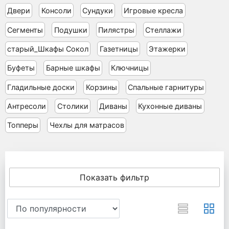
Двери
Консоли
Сундуки
Игровые кресла
Сегменты
Подушки
Пилястры
Стеллажи
старый_Шкафы Сокол
Газетницы
Этажерки
Буфеты
Барные шкафы
Ключницы
Гладильные доски
Корзины
Спальные гарнитуры
Антресоли
Столики
Диваны
Кухонные диваны
Топперы
Чехлы для матрасов
Показать фильтр