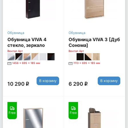
Обувница
Обувница
Обувница VIVA 4
Обувница VIVA 3 [Дуб
стекло, зеркало
Сонома]
[Венге / Черный
Вентал Арт
Вентал Арт
глянец]
1456 x 695 x 185 мм
1113 x 695 x 185 мм
В корзину
В корзину
10 290
6 290
q
q
Free
Free