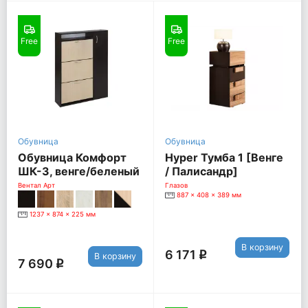
Free
Free
Обувница
Обувница
Обувница Комфорт
Hyper Тумба 1 [Венге
ШК-3, венге/беленый
/ Палисандр]
дуб
Вентал Арт
Глазов
887 x 408 x 389 мм
1237 x 874 x 225 мм
В корзину
6 171
q
В корзину
7 690
q