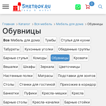
0
Главная
Каталог
Вся мебель
Мебель для дома
Обувницы
Обувницы
Все
Мебель для дома
Тумбы
Стулья для кухни
Табуреты
Кухонные уголки
Обеденные группы
Барные стулья
Комоды
Обувницы
Кровати
Вешалки
Шкафы
Зеркала
Цветочницы
Настенные полки
Матрасы
Подставки для зонтов
Столы
Стенки для гостиной
Прихожие в коридор
Банкетки
Пуфики
Кресла-мешки
Кресла
Барные столы
Кресла-качалки
Барные стойки