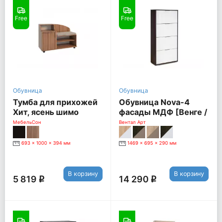
Free
Free
Обувница
Обувница
Тумба для прихожей
Обувница Nova-4
Хит, ясень шимо
фасады МДФ [Венге /
темный
Белый глянец]
МебельСон
Вентал Арт
693 x 1000 x 394 мм
1469 x 695 x 290 мм
В корзину
В корзину
5 819
14 290
q
q