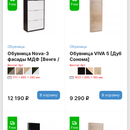
Free
Free
Обувница
Обувница
Обувница Nova-3
Обувница VIVA 5 [Дуб
фасады МДФ [Венге /
Сонома]
Белый глянец]
Вентал Арт
Вентал Арт
1117 x 695 x 290 мм
1820 x 695 x 185 мм
В корзину
В корзину
12 190
9 290
q
q
Free
Free