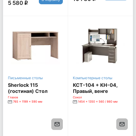
5 580
q
Письменные столы
Компьютерные столы
Sherlock 115
КСТ-104 + КН-04,
(гостиная) Стол
Правый, венге
письменный [Дуб
Глазов
Сокол
765 x 1199 x 590 мм
1454 x 1350 x 560 / 860 мм
Сонома]