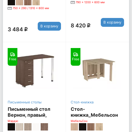
790 x 1200 x 600 мм
750 x 290 / 1310 x 600 мм
В корзину
8 420
q
В корзину
3 484
q
Free
Free
Письменные столы
Стол-книжка
Письменный стол
Стол-
Вернон, правый,
книжка_Мебельсон
шамони
[Дуб Сонома]
Мэрдэс
МебельСон