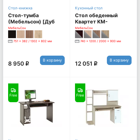
Стол-книжка
Кухонный стол
Стол-тумба
Стол обеденный
(Мебельсон) [Дуб
Квартет KM-
Сонома]
0201.1544, дуб
МебельСон
МебельСон
сонома
751 x 382 / 1302 x 802 мм
740 x 1200 / 2000 x 900 мм
В корзину
В корзину
8 950
12 051
q
q
Free
Free