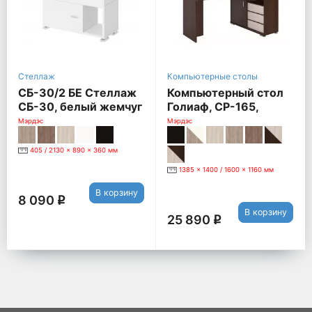
Стеллаж
Компьютерные столы
СБ-30/2 БЕ Стеллаж
Компьютерный стол
СБ-30, белый жемчуг
Голиаф, СР-165,
Правый, венге /
Мэрдэс
Мэрдэс
карамель
405 / 2130 x 890 x 360 мм
1385 x 1400 / 1600 x 1160 мм
В корзину
8 090
q
В корзину
25 890
q