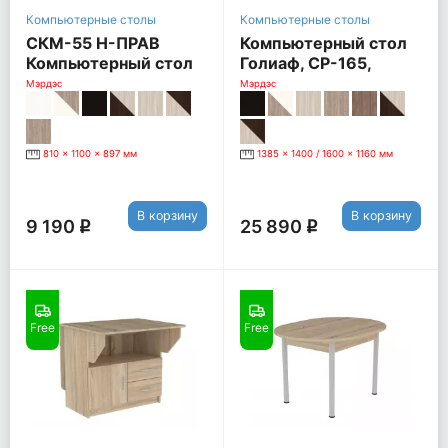
Компьютерные столы
Компьютерные столы
СКМ-55 Н-ПРАВ
Компьютерный стол
Компьютерный стол
Голиаф, СР-165,
СКМ-55, Правый,
Правый, карамель /
Мэрдэс
Мэрдэс
нельсон
венге
810 x 1100 x 897 мм
1385 x 1400 / 1600 x 1160 мм
В корзину
В корзину
9 190
25 890
q
q
Free
Free