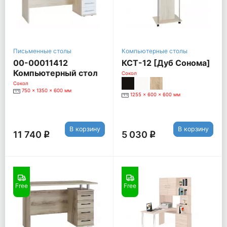
Письменные столы
Компьютерные столы
00-00011412
КСТ-12 [Дуб Сонома]
Компьютерный стол
Сокол
КСТ-105, дуб сонома /
Сокол
750 x 1350 x 600 мм
белый
1255 x 600 x 600 мм
В корзину
В корзину
11 740
5 030
q
q
Free
Free