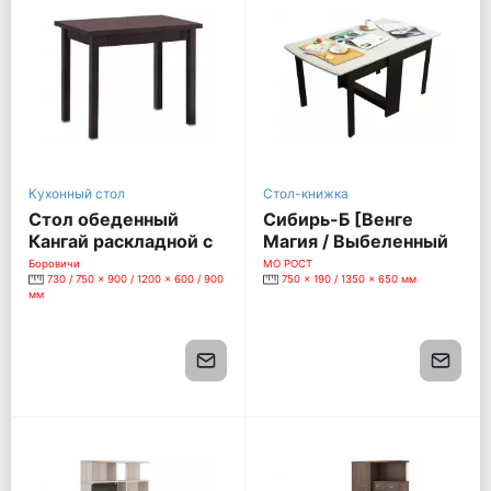
Кухонный стол
Стол-книжка
Стол обеденный
Сибирь-Б [Венге
Кангай раскладной с
Магия / Выбеленный
ящиком, выбеленная
дуб]
Боровичи
МО РОСТ
730 / 750 x 900 / 1200 x 600 / 900
750 x 190 / 1350 x 650 мм
береза/шимо
мм
светлый