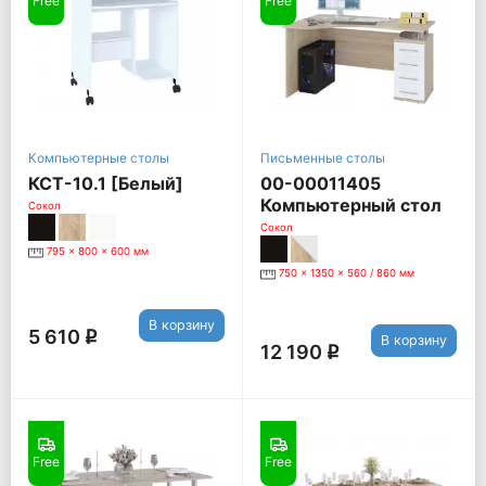
Free
Free
Компьютерные столы
Письменные столы
КСТ-10.1 [Белый]
00-00011405
Компьютерный стол
Сокол
КСТ-104, Правый, дуб
Сокол
сонома / белый
795 x 800 x 600 мм
750 x 1350 x 560 / 860 мм
В корзину
5 610
q
В корзину
12 190
q
Free
Free