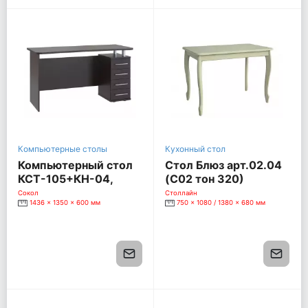
Компьютерные столы
Кухонный стол
Компьютерный стол
Стол Блюз арт.02.04
КСТ-105+КН-04,
(С02 тон 320)
венге
1080/1380*680*750
Сокол
Столлайн
1436 x 1350 x 600 мм
750 x 1080 / 1380 x 680 мм
[Слоновая кость]