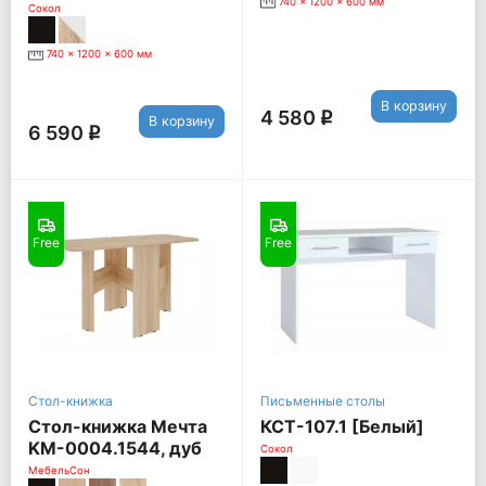
740 x 1200 x 600 мм
Сокол
740 x 1200 x 600 мм
В корзину
4 580
q
В корзину
6 590
q
Free
Free
Стол-книжка
Письменные столы
Стол-книжка Мечта
КСТ-107.1 [Белый]
KM-0004.1544, дуб
Сокол
сонома
МебельСон