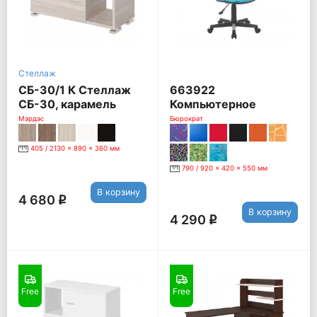
Стеллаж
СБ-30/1 К Стеллаж
663922
СБ-30, карамель
Компьютерное
кресло CH-
Мэрдэс
Бюрократ
204NX/26-28 [26-28
черный]
405 / 2130 x 890 x 360 мм
790 / 920 x 420 x 550 мм
В корзину
4 680
q
В корзину
4 290
q
Free
Free