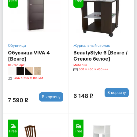
Free
Free
Обувница
Журнальный столик
Обувница VIVA 4
BeautyStyle 6 [Венге /
[Венге]
Стекло белое]
Вентал Арт
Мебелик
500 x 450 x 450 мм
1456 x 695 x 185 мм
В корзину
6 148
q
В корзину
7 590
q
Free
Free