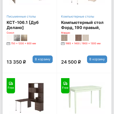
Письменные столы
Компьютерные столы
КСТ-106.1 [Дуб
Компьютерный стол
Делано]
Форд, 190 правый,
карамель
Сокол
Мэрдэс
750 x 1200 x 600 мм
1985 x 1400 / 1900 x 1300 мм
В корзину
В корзину
13 350
24 500
q
q
Free
Free