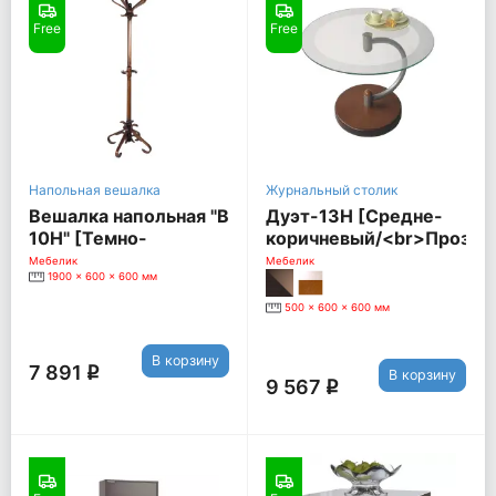
Free
Free
Напольная вешалка
Журнальный столик
Вешалка напольная "В
Дуэт-13Н [Средне-
10Н" [Темно-
коричневый/<br>Прозра
коричневый]
стекло]
Мебелик
Мебелик
1900 x 600 x 600 мм
500 x 600 x 600 мм
В корзину
7 891
q
В корзину
9 567
q