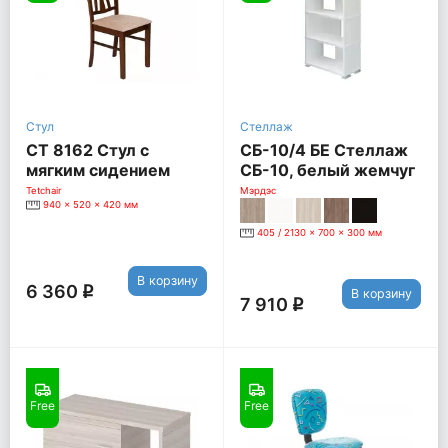
Стул
Стеллаж
СТ 8162 Стул с
СБ-10/4 БЕ Стеллаж
мягким сидением
СБ-10, белый жемчуг
[Темный дуб / Ткань
Tetchair
Мэрдэс
940 x 520 x 420 мм
бежевая]
405 / 2130 x 700 x 300 мм
В корзину
6 360
q
В корзину
7 910
q
Free
Free