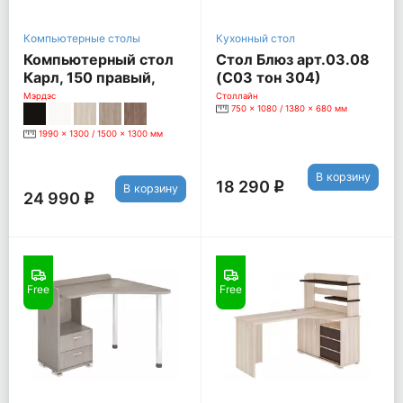
Компьютерные столы
Кухонный стол
Компьютерный стол
Стол Блюз арт.03.08
Карл, 150 правый,
(С03 тон 304)
шамони
1080/1380*680*750
Мэрдэс
Столлайн
750 x 1080 / 1380 x 680 мм
[Белый]
1990 x 1300 / 1500 x 1300 мм
В корзину
18 290
q
В корзину
24 990
q
Free
Free