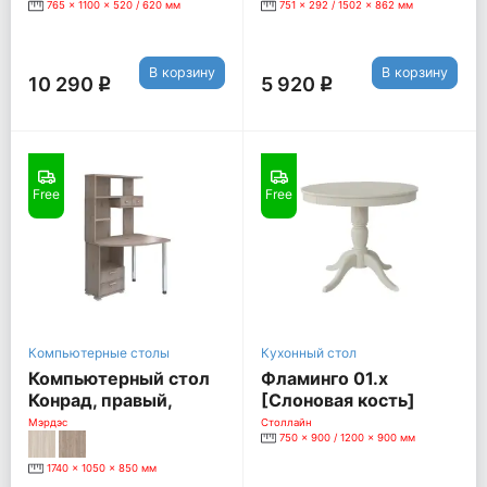
765 x 1100 x 520 / 620 мм
751 x 292 / 1502 x 862 мм
В корзину
В корзину
10 290
5 920
q
q
Free
Free
Компьютерные столы
Кухонный стол
Компьютерный стол
Фламинго 01.х
Конрад, правый,
[Слоновая кость]
нельсон
Мэрдэс
Столлайн
750 x 900 / 1200 x 900 мм
1740 x 1050 x 850 мм