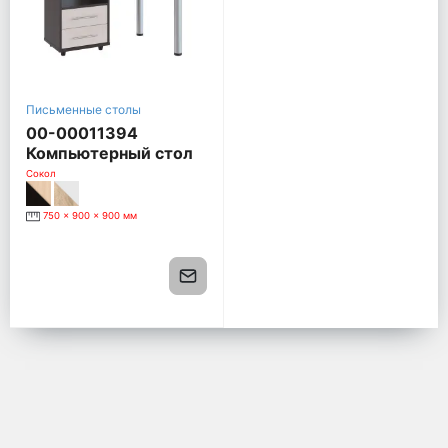
Письменные столы
00-00011394
Компьютерный стол
КСТ-120, Правый, дуб
Сокол
сонома / белый
750 x 900 x 900 мм