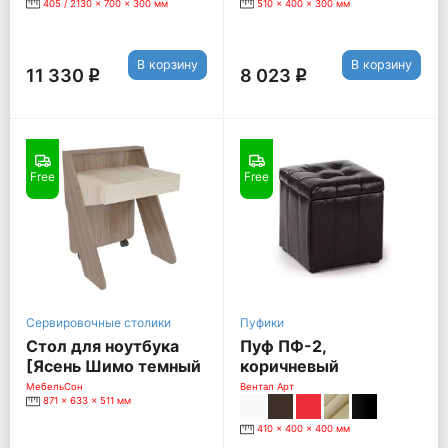
405 / 2130 x 700 x 300 мм
510 x 400 x 300 мм
В корзину
В корзину
11 330
8 023
q
q
Free
Free
Сервировочные столики
Пуфики
Стол для ноутбука
Пуф ПФ-2,
[Ясень Шимо темный
коричневый
/ Яснь Шимо светлый]
МебельСон
Вентал Арт
871 x 633 x 511 мм
410 x 400 x 400 мм