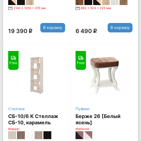
2140 x 1200 x 370 мм
882 x 924 x 225 мм
В корзину
В корзину
19 390
6 490
q
q
Free
Free
Стеллаж
Пуфики
СБ-10/6 К Стеллаж
Берже 26 [Белый
СБ-10, карамель
ясень]
Мэрдэс
Мебелик