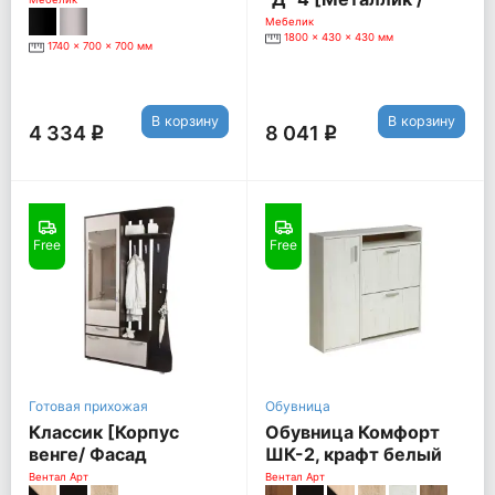
Средне-коричневый]
Мебелик
1800 x 430 x 430 мм
1740 x 700 x 700 мм
В корзину
В корзину
4 334
8 041
q
q
Free
Free
Готовая прихожая
Обувница
Классик [Корпус
Обувница Комфорт
венге/ Фасад
ШК-2, крафт белый
беленый дуб]
Вентал Арт
Вентал Арт