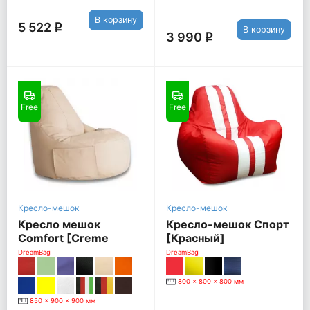
В корзину
5 522
q
В корзину
3 990
q
Free
Free
Кресло-мешок
Кресло-мешок
Кресло мешок
Кресло-мешок Спорт
Comfort [Creme
[Красный]
(экокожа)]
DreamBag
DreamBag
800 x 800 x 800 мм
850 x 900 x 900 мм