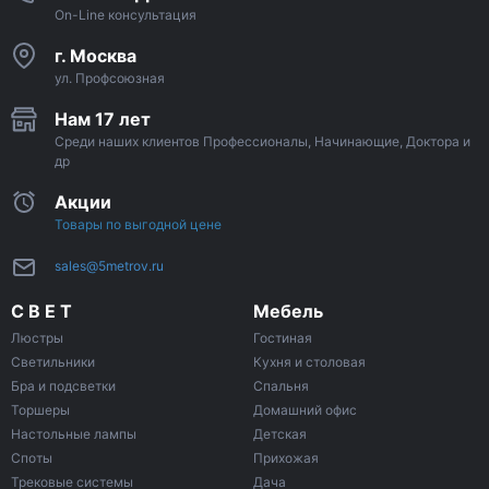
On-Line консультация
г. Москва
ул. Профсоюзная
Нам 17 лет
Среди наших клиентов Профессионалы, Начинающие, Доктора и
др
Акции
Товары по выгодной цене
sales@5metrov.ru
С В Е Т
Мебель
Люстры
Гостиная
Светильники
Кухня и столовая
Бра и подсветки
Спальня
Торшеры
Домашний офис
Настольные лампы
Детская
Споты
Прихожая
Трековые системы
Дача