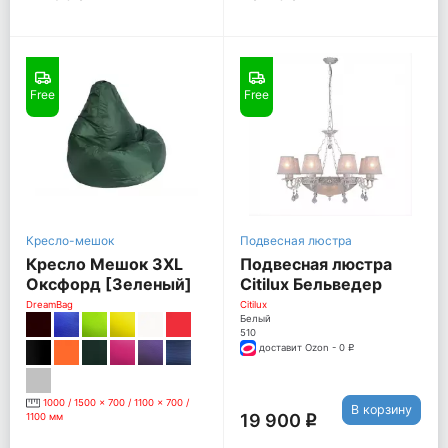
Free
Free
Кресло-мешок
Подвесная люстра
Кресло Мешок 3XL
Подвесная люстра
Оксфорд [Зеленый]
Citilux Бельведер
CL424181
DreamBag
Citilux
Белый
510
доставит Ozon - 0
q
1000 / 1500 x 700 / 1100 x 700 /
В корзину
19 900
1100 мм
q