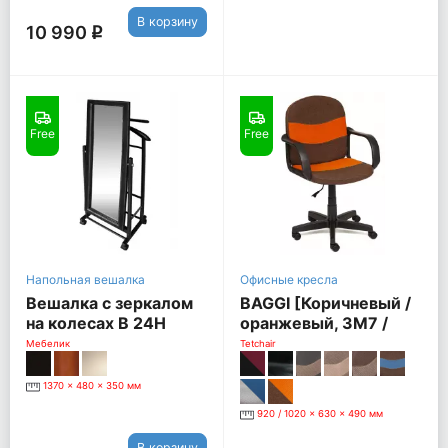
В корзину
10 990
q
Free
Free
Напольная вешалка
Офисные кресла
Вешалка с зеркалом
BAGGI [Коричневый /
на колесах В 24Н
оранжевый, ЗМ7 /
[Венге]
С23]
Мебелик
Tetchair
1370 x 480 x 350 мм
920 / 1020 x 630 x 490 мм
В корзину