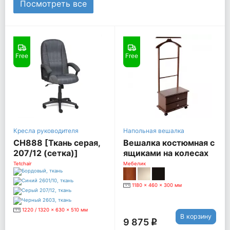
Посмотреть все
Free
Free
Кресла руководителя
Напольная вешалка
СН888 [Ткань серая,
Вешалка костюмная с
207/12 (сетка)]
ящиками на колесах
"В 23Н" [Средне-
Tetchair
Мебелик
коричневый]
1180 x 460 x 300 мм
1220 / 1320 x 630 x 510 мм
В корзину
9 875
q