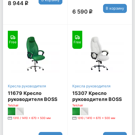
8 944
q
В корзину
6 590
q
Free
Free
Кресла руководителя
Кресла руководителя
11679 Кресло
15307 Кресло
руководителя BOSS
руководителя BOSS
люкс, зеленый
люкс (хром), белый
Tetchair
Tetchair
1310 / 1410 x 670 x 500 мм
1310 / 1410 x 670 x 500 мм