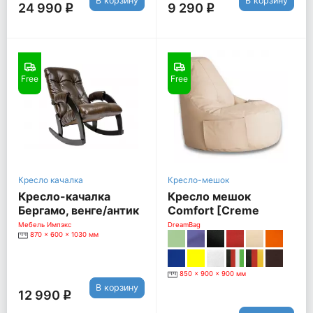
В корзину
В корзину
24 990
9 290
q
q
Free
Free
Кресло качалка
Кресло-мешок
Кресло-качалка
Кресло мешок
Бергамо, венге/антик
Comfort [Creme
крокодил (экокожа)
(экокожа)]
Мебель Импэкс
DreamBag
870 x 600 x 1030 мм
850 x 900 x 900 мм
В корзину
12 990
q