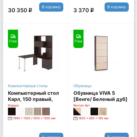
В корзину
В корзину
30 350
3 370
q
q
Free
Free
Компьютерные столы
Обувница
Компьютерный стол
Обувница VIVA 5
Карл, 150 правый,
[Венге/ Беленый дуб]
венге
Мэрдэс
Вентал Арт
1990 x 1300 / 1500 x 1300 мм
1820 x 695 x 185 мм