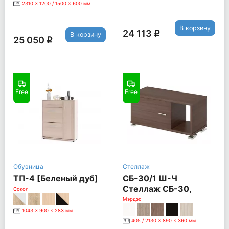
2310 x 1200 / 1500 x 600 мм
В корзину
24 113
q
В корзину
25 050
q
Free
Free
Обувница
Стеллаж
ТП-4 [Беленый дуб]
СБ-30/1 Ш-Ч
Стеллаж СБ-30,
Сокол
шамони
Мэрдэс
1043 x 900 x 283 мм
405 / 2130 x 890 x 360 мм