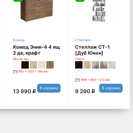
Комод
Стеллаж
Комод Энни-4 4 ящ
Стеллаж СТ-1
2 дв, крафт
[Дуб Юкон]
табачный
Вентал Арт
Сокол
950 x 1200 x 386 мм
1908 x 800 x 252 мм
В корзину
В корзину
13 990
9 290
q
q