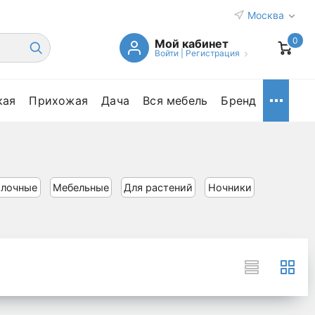
Москва
0
Мой кабинет
Войти
|
Регистрация
кая
Прихожая
Дача
Вся мебель
Бренд
олочные
Мебельные
Для растений
Ночники