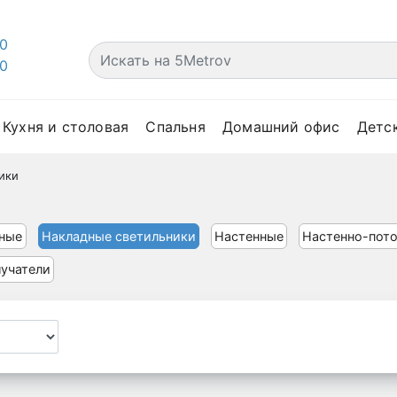
00
00
Кухня и столовая
Спальня
Домашний офис
Детс
ики
ные
Накладные светильники
Настенные
Настенно-пот
лучатели