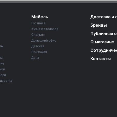
Мебель
Доставка и 
Гостиная
Бренды
Кухня и столовая
Публичная 
Спальня
Домашний офис
О магазине
пы
Детская
Сотрудниче
Прихожая
мы
Дача
Контакты
ние
ние
ьера
дсветка