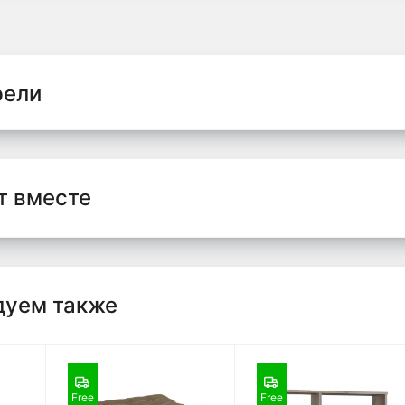
рели
т вместе
дуем также
Free
Free