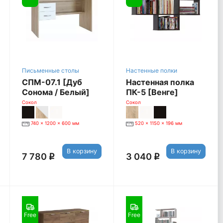
Письменные столы
Настенные полки
СПМ-07.1 [Дуб
Настенная полка
Сонома / Белый]
ПК-5 [Венге]
Сокол
Сокол
740 x 1200 x 600 мм
520 x 1150 x 196 мм
В корзину
В корзину
7 780
3 040
q
q
Free
Free