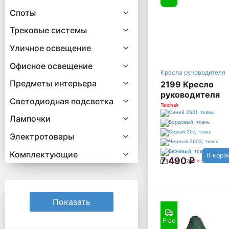
Споты
Трековые системы
Уличное освещение
Офисное освещение
Кресла руководителя
Предметы интерьера
2199 Кресло
руководителя
Светодиодная подсветка
LEADER, синий
Tetchair
Лампочки
Электротовары
Комплектующие
В корз
7 490
q
1130 / 1250 x 620 x 470
Free