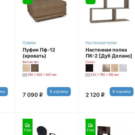
Пуфики
Настенные полки
Пуфик Пф-12
Настенная полка
(кровать)
ПК-2 [Дуб Делано]
[Бежевый Joy
Вентал Арт
Сокол
Beige]
390 x 800 x 650 мм
520 x 780 x 196 мм
ину
В корзину
В корзину
7 090
2 120
q
q
 мм
Free
Free