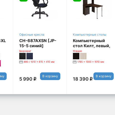
Офисные кресла
Компьютерные столы
3XL
CH-687AXSN [JP-
Компьютерный
15-5 синий]
стол Килт, левый,
венге
Бюрократ
Мэрдэс
880 / 1010 x 615 x 410 мм
1785 x 1300 x 1010 мм
ину
В корзину
В корзину
 x 700
5 990
18 390
q
q