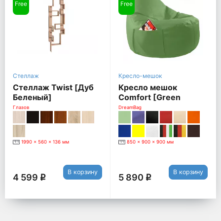
Free
Free
Стеллаж
Кресло-мешок
Стеллаж Twist [Дуб
Кресло мешок
Беленый]
Comfort [Green
(экокожа)]
Глазов
DreamBag
1990 x 560 x 136 мм
850 x 900 x 900 мм
В корзину
В корзину
4 599
5 890
q
q