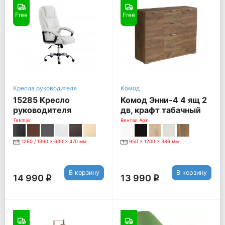
Free
Free
Кресла руководителя
Комод
15285 Кресло
Комод Энни-4 4 ящ 2
руководителя
дв, крафт табачный
BERGAMO CHROME,
Tetchair
Вентал Арт
белый
1260 / 1360 x 630 x 470 мм
950 x 1200 x 386 мм
В корзину
В корзину
14 990
13 990
q
q