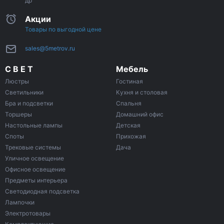
др
Акции
Товары по выгодной цене
sales@5metrov.ru
С В Е Т
Мебель
Люстры
Гостиная
Светильники
Кухня и столовая
Бра и подсветки
Спальня
Торшеры
Домашний офис
Настольные лампы
Детская
Споты
Прихожая
Трековые системы
Дача
Уличное освещение
Офисное освещение
Предметы интерьера
Светодиодная подсветка
Лампочки
Электротовары