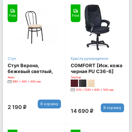
Free
Free
Стул
Кресла руководителя
Стул Верона,
COMFORT [Иск. кожа
бежевый светлый,
черная PU C36-6]
кожзам / каркас
Амис
Tetchair
880 x 400 x 400 мм
металлик
1210 / 1330 x 640 x 500 мм
В корзину
2 190
q
В корзину
14 690
q