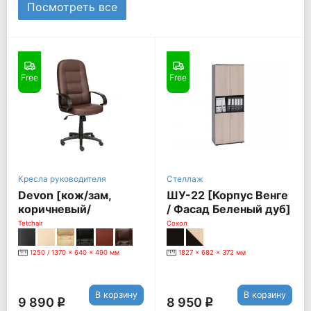
Посмотреть все
Free
Free
Кресла руководителя
Стеллаж
Devon [кож/зам,
ШУ-22 [Корпус Венге
коричневый/
/ Фасад Беленый дуб]
коричневый
Tetchair
Сокол
перфорированный,
36-36/36-36/06]
1250 / 1370 x 640 x 490 мм
1827 x 682 x 372 мм
В корзину
В корзину
9 890
8 950
q
q