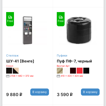
Free
Free
Стеллаж
Пуфики
ШУ-41 [Венге]
Пуф ПФ-7, черный
Сокол
Вентал Арт
2158 x 682 x 372 мм
410 x 420 x 420 мм
В корзину
В корзину
9 880
3 590
q
q