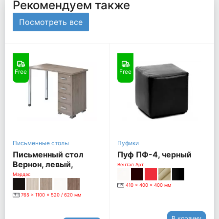
Рекомендуем также
Посмотреть все
Free
Free
Письменные столы
Пуфики
Письменный стол
Пуф ПФ-4, черный
Вернон, левый,
Вентал Арт
нельсон
Мэрдэс
410 x 400 x 400 мм
765 x 1100 x 520 / 620 мм
В корзину