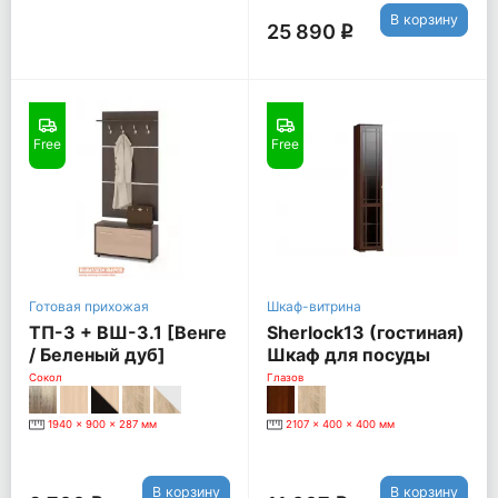
В корзину
25 890
q
Free
Free
Готовая прихожая
Шкаф-витрина
ТП-3 + ВШ-3.1 [Венге
Sherlock13 (гостиная)
/ Беленый дуб]
Шкаф для посуды
[Орех Шоколадный]
Сокол
Глазов
Левый
1940 x 900 x 287 мм
2107 x 400 x 400 мм
В корзину
В корзину