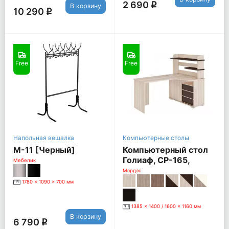
2 690
q
В корзину
10 290
q
Free
Free
Напольная вешалка
Компьютерные столы
М-11 [Черный]
Компьютерный стол
Голиаф, СР-165,
Мебелик
Правый, карамель /
Мэрдэс
венге
1780 x 1090 x 700 мм
1385 x 1400 / 1600 x 1160 мм
В корзину
6 790
q