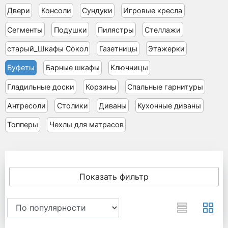
Двери
Консоли
Сундуки
Игровые кресла
Сегменты
Подушки
Пилястры
Стеллажи
старый_Шкафы Сокол
Газетницы
Этажерки
Буфеты
Барные шкафы
Ключницы
Гладильные доски
Корзины
Спальные гарнитуры
Антресоли
Столики
Диваны
Кухонные диваны
Топперы
Чехлы для матрасов
Показать фильтр