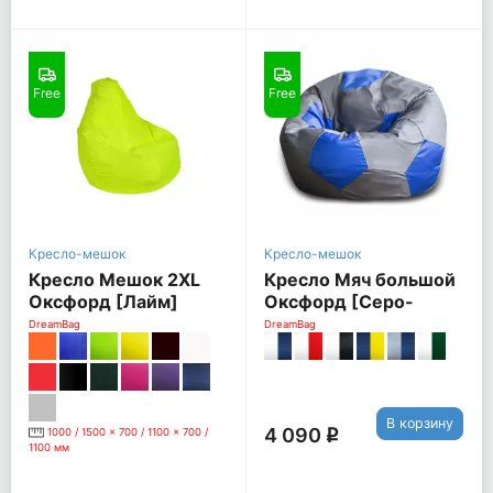
Free
Free
Кресло-мешок
Кресло-мешок
Кресло Мешок 2XL
Кресло Мяч большой
Оксфорд [Лайм]
Оксфорд [Серо-
синий]
DreamBag
DreamBag
В корзину
4 090
1000 / 1500 x 700 / 1100 x 700 /
q
1100 мм