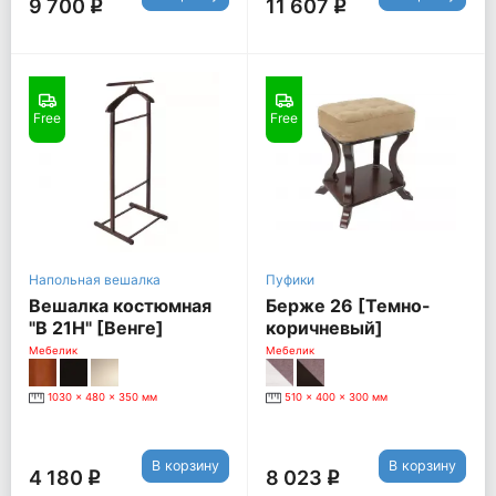
9 700
11 607
q
q
Free
Free
Напольная вешалка
Пуфики
Вешалка костюмная
Берже 26 [Темно-
"В 21Н" [Венге]
коричневый]
Мебелик
Мебелик
1030 x 480 x 350 мм
510 x 400 x 300 мм
В корзину
В корзину
4 180
8 023
q
q