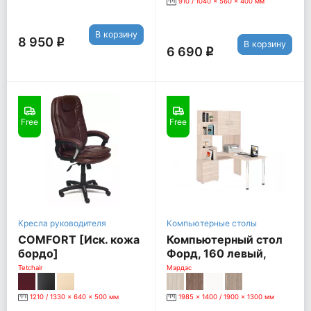
910 / 1040 x 560 x 400 мм
В корзину
8 950
q
В корзину
6 690
q
Free
Free
Кресла руководителя
Компьютерные столы
COMFORT [Иск. кожа
Компьютерный стол
бордо]
Форд, 160 левый,
карамель
Tetchair
Мэрдэс
1210 / 1330 x 640 x 500 мм
1985 x 1400 / 1900 x 1300 мм