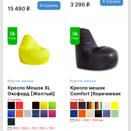
В корзину
3 290
q
В корзину
15 490
q
Free
Free
Кресло-мешок
Кресло-мешок
Кресло Мешок XL
Кресло мешок
Оксфорд [Желтый]
Comfort [Коричневая
экокожа]
DreamBag
DreamBag
850 x 900 x 900 мм
1000 / 1500 x 700 / 1100 x 700 /