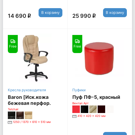
В корзину
В корзину
14 690
25 990
q
q
Free
Free
Кресла руководителя
Пуфики
Baron [Иск.кожа
Пуф ПФ-5, красный
бежевая перфор.
Вентал Арт
(36-34/36-34/06)]
Tetchair
410 x 420 x 420 мм
1250 / 1370 x 610 x 510 мм