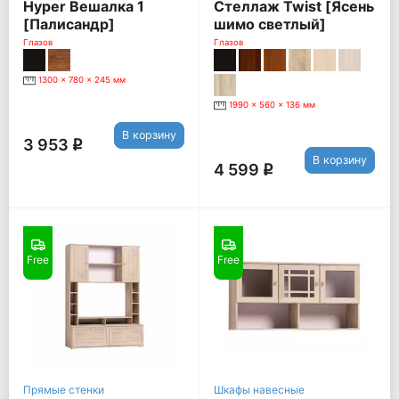
Hyper Вешалка 1
Стеллаж Twist [Ясень
[Палисандр]
шимо светлый]
Глазов
Глазов
1300 x 780 x 245 мм
1990 x 560 x 136 мм
В корзину
3 953
q
В корзину
4 599
q
Free
Free
Прямые стенки
Шкафы навесные