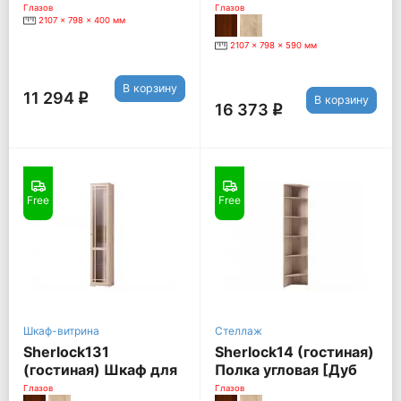
[Дуб Сонома]
[Дуб Сонома]
Глазов
Глазов
2107 x 798 x 400 мм
2107 x 798 x 590 мм
В корзину
11 294
q
В корзину
16 373
q
Free
Free
Шкаф-витрина
Стеллаж
Sherlock131
Sherlock14 (гостиная)
(гостиная) Шкаф для
Полка угловая [Дуб
посуды Правый [Дуб
Сонома]
Глазов
Глазов