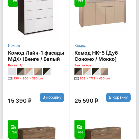
Free
Free
Комод
Комод
Комод Лайн-1 фасады
Комод НК-5 [Дуб
МДФ [Венге / Белый
Сономо / Мокко]
глянец]
Вентал Арт
Вентал Арт
950 x 800 x 390 мм
909 x 1772 x 430 мм
В корзину
В корзину
15 390
25 590
q
q
Free
Free