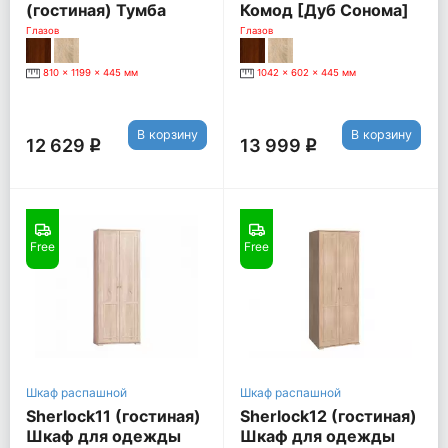
(гостиная) Тумба
Комод [Дуб Сонома]
МЦН [Дуб Сонома]
Глазов
Глазов
810 x 1199 x 445 мм
1042 x 602 x 445 мм
В корзину
В корзину
12 629
13 999
q
q
Free
Free
Шкаф распашной
Шкаф распашной
Sherlock11 (гостиная)
Sherlock12 (гостиная)
Шкаф для одежды
Шкаф для одежды