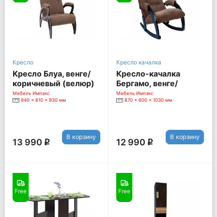
Кресло
Кресло качалка
Кресло Блуа, венге/
Кресло-качалка
коричневый (велюр)
Бергамо, венге/
коричневый (велюр)
Мебель Импэкс
Мебель Импэкс
940 x 610 x 930 мм
870 x 600 x 1030 мм
В корзину
В корзину
13 990
12 990
q
q
Free
Free