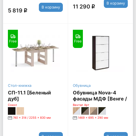
В корзину
11 290
q
В корзину
5 819
q
Free
Free
Стол-книжка
Обувница
СП-11.1 [Беленый
Обувница Nova-4
дуб]
фасады МДФ [Венге /
Белый глянец]
Сокол
Вентал Арт
740 x 314 / 2255 x 830 мм
1469 x 695 x 290 мм