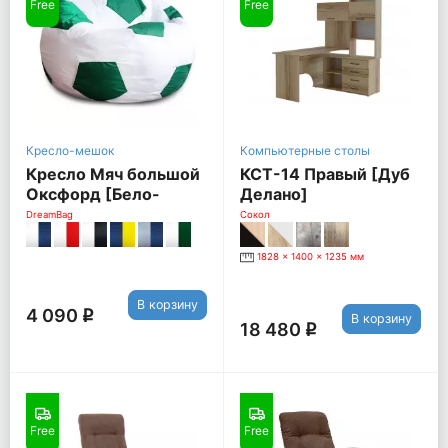
Free
Free
Кресло-мешок
Компьютерные столы
Кресло Мяч большой
КСТ-14 Правый [Дуб
Оксфорд [Бело-
Делано]
зеленый]
DreamBag
Сокол
1828 x 1400 x 1235 мм
В корзину
4 090
q
В корзину
18 480
q
Free
Free