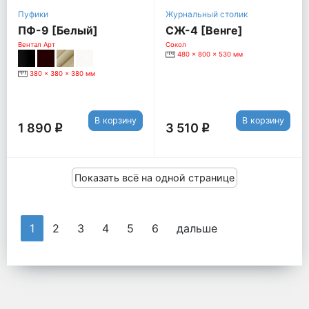
Пуфики
Журнальный столик
ПФ-9 [Белый]
СЖ-4 [Венге]
Вентал Арт
Сокол
480 x 800 x 530 мм
380 x 380 x 380 мм
В корзину
В корзину
1 890
3 510
q
q
Показать всё на одной странице
1
2
3
4
5
6
дальше