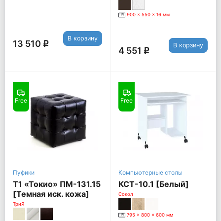
900 x 550 x 16 мм
В корзину
13 510
q
В корзину
4 551
q
Free
Free
Пуфики
Компьютерные столы
Т1 «Токио» ПМ-131.15
КСТ-10.1 [Белый]
[Темная иск. кожа]
Сокол
ТриЯ
795 x 800 x 600 мм