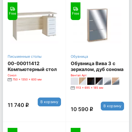
Free
Free
Письменные столы
Обувница
00-00011412
Обувница Вива 3 с
Компьютерный стол
зеркалом, дуб сонома
КСТ-105, дуб сонома /
Сокол
Вентал Арт
750 x 1350 x 600 мм
белый
1113 x 695 x 185 мм
В корзину
11 740
q
В корзину
10 590
q