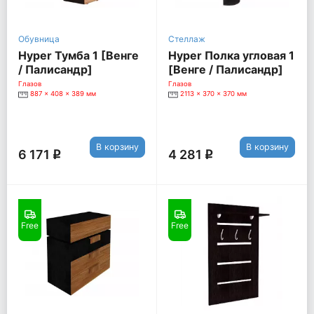
Обувница
Стеллаж
Hyper Тумба 1 [Венге
Hyper Полка угловая 1
/ Палисандр]
[Венге / Палисандр]
Глазов
Глазов
887 x 408 x 389 мм
2113 x 370 x 370 мм
В корзину
В корзину
6 171
4 281
q
q
Free
Free