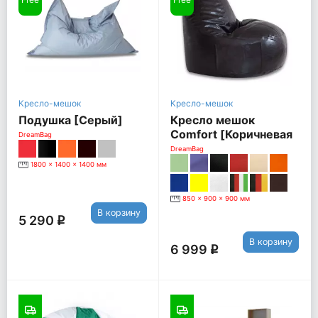
Кресло-мешок
Кресло-мешок
Подушка [Серый]
Кресло мешок
Comfort [Коричневая
DreamBag
экокожа]
DreamBag
1800 x 1400 x 1400 мм
850 x 900 x 900 мм
В корзину
5 290
q
В корзину
6 999
q