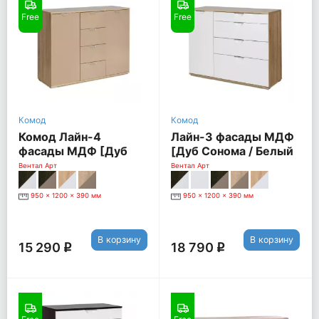
Free
Free
Комод
Комод
Комод Лайн-4
Лайн-3 фасады МДФ
фасады МДФ [Дуб
[Дуб Сонома / Белый
Сономо / Мокко]
глянец]
Вентал Арт
Вентал Арт
950 x 1200 x 390 мм
950 x 1200 x 390 мм
В корзину
В корзину
15 290
18 790
q
q