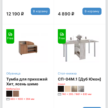
В корзину
В корзину
12 190
4 890
q
q
Free
Free
Обувница
Стол-книжка
Тумба для прихожей
СП-04М.1 [Дуб Юкон]
Хит, ясень шимо
Сокол
темный
МебельСон
740 x 295 / 1661 x 830 мм
693 x 1000 x 394 мм