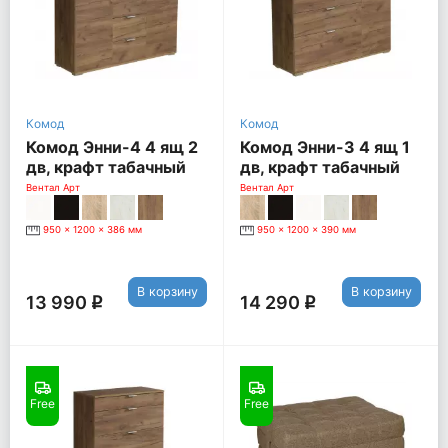
Комод
Комод
Комод Энни-4 4 ящ 2
Комод Энни-3 4 ящ 1
дв, крафт табачный
дв, крафт табачный
Вентал Арт
Вентал Арт
950 x 1200 x 386 мм
950 x 1200 x 390 мм
В корзину
В корзину
13 990
14 290
q
q
Free
Free