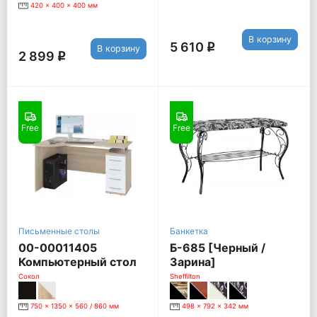
420 x 400 x 400 мм
В корзину
5 610
q
В корзину
2 899
q
Free
Free
Письменные столы
Банкетка
00-00011405
Б-685 [Черный /
Компьютерный стол
Зарина]
КСТ-104, Правый, дуб
Сокол
Sheffilton
сонома / белый
750 x 1350 x 560 / 860 мм
498 x 792 x 342 мм