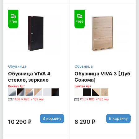
Free
Free
Обувница
Обувница
Обувница VIVA 4
Обувница VIVA 3 [Дуб
стекло, зеркало
Сонома]
[Венге / Черный
Вентал Арт
Вентал Арт
глянец]
1456 x 695 x 185 мм
1113 x 695 x 185 мм
В корзину
В корзину
10 290
6 290
q
q