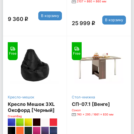
2107 x 860 x 860 мм
В корзину
9 360
q
В корзину
25 999
q
Free
Free
Кресло-мешок
Стол-книжка
Кресло Мешок 3XL
СП-07.1 [Венге]
Оксфорд [Черный]
Сокол
740 x 295 / 1661 x 830 мм
DreamBag