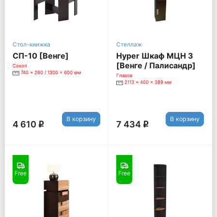
Стол-книжка
Стеллаж
СП-10 [Венге]
Hyper Шкаф МЦН 3
[Венге / Палисандр]
Сокол
740 x 260 / 1300 x 600 мм
Глазов
2113 x 400 x 389 мм
В корзину
В корзину
4 610
7 434
q
q
Free
Free