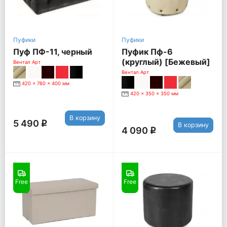
Пуфики
Пуфики
Пуф ПФ-11, черный
Пуфик Пф-6
(круглый) [Бежевый]
Вентал Арт
Вентал Арт
420 x 760 x 400 мм
420 x 350 x 350 мм
В корзину
5 490
q
В корзину
4 090
q
Free
Free