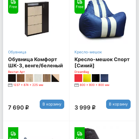
Free
Free
Обувница
Кресло-мешок
Обувница Комфорт
Кресло-мешок Спорт
ШК-3, венге/беленый
[Синий]
дуб
Вентал Арт
DreamBag
1237 x 874 x 225 мм
800 x 800 x 800 мм
В корзину
В корзину
7 690
3 999
q
q
Free
Free