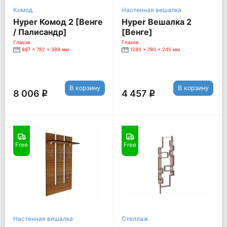
Комод
Настенная вешалка
Hyper Комод 2 [Венге
Hyper Вешалка 2
/ Палисандр]
[Венге]
Глазов
Глазов
887 x 782 x 389 мм
1285 x 780 x 245 мм
В корзину
В корзину
8 006
4 457
q
q
Free
Free
Настенная вешалка
Стеллаж