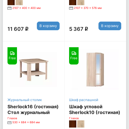
Сонома]
2107 x 400 x 400 мм
2107 x 370 x 576 мм
В корзину
В корзину
11 607
5 367
q
q
Free
Free
Журнальный столик
Шкаф распашной
Sherlock16 (гостиная)
Шкаф угловой
Стол журнальный
Sherlock10 (гостиная)
[Дуб Сонома]
с зеркалом, дуб
Глазов
Глазов
530 x 684 x 684 мм
сонома