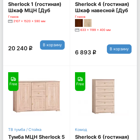
Sherlock 1 (гостиная)
Sherlock 4 (гостиная)
Шкаф МЦН [Дуб
Шкаф навесной [Дуб
Сонома]
Сонома]
Глазов
Глазов
2107 x 1520 x 590 мм
633 x 1199 x 400 мм
В корзину
20 240
q
В корзину
6 893
q
Free
Free
ТВ тумба / Стойка
Комод
Тумба МЦН Sherlock 5
Sherlock 6 (гостиная)