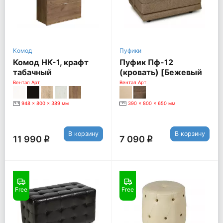
Комод
Пуфики
Комод НК-1, крафт
Пуфик Пф-12
табачный
(кровать) [Бежевый
Joy Beige]
Вентал Арт
Вентал Арт
948 x 800 x 389 мм
390 x 800 x 650 мм
В корзину
В корзину
11 990
7 090
q
q
Free
Free