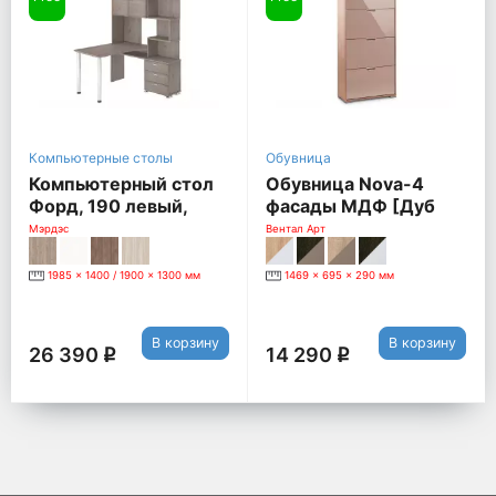
Компьютерные столы
Обувница
Компьютерный стол
Обувница Nova-4
Форд, 190 левый,
фасады МДФ [Дуб
белый жемчуг
Сономо / Мокко]
Мэрдэс
Вентал Арт
1985 x 1400 / 1900 x 1300 мм
1469 x 695 x 290 мм
В корзину
В корзину
26 390
14 290
q
q