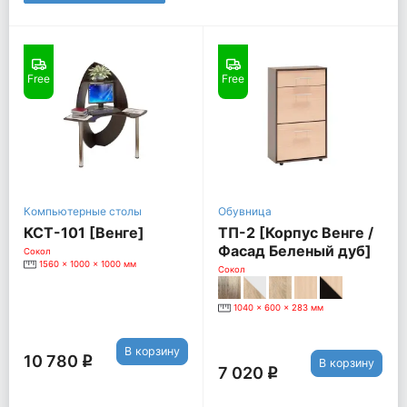
Free
Free
Компьютерные столы
Обувница
КСТ-101 [Венге]
ТП-2 [Корпус Венге /
Фасад Беленый дуб]
Сокол
1560 x 1000 x 1000 мм
Сокол
1040 x 600 x 283 мм
В корзину
10 780
q
В корзину
7 020
q