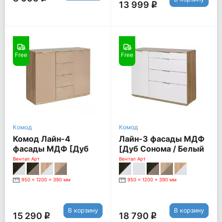
13 999
q
Free
Free
Комод
Комод
Комод Лайн-4
Лайн-3 фасады МДФ
фасады МДФ [Дуб
[Дуб Сонома / Белый
Сономо / Мокко]
глянец]
Вентал Арт
Вентал Арт
950 x 1200 x 390 мм
950 x 1200 x 390 мм
В корзину
В корзину
15 290
18 790
q
q