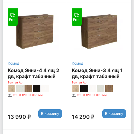
Free
Free
Комод
Комод
Комод Энни-4 4 ящ 2
Комод Энни-3 4 ящ 1
дв, крафт табачный
дв, крафт табачный
Вентал Арт
Вентал Арт
950 x 1200 x 386 мм
950 x 1200 x 390 мм
В корзину
В корзину
13 990
14 290
q
q