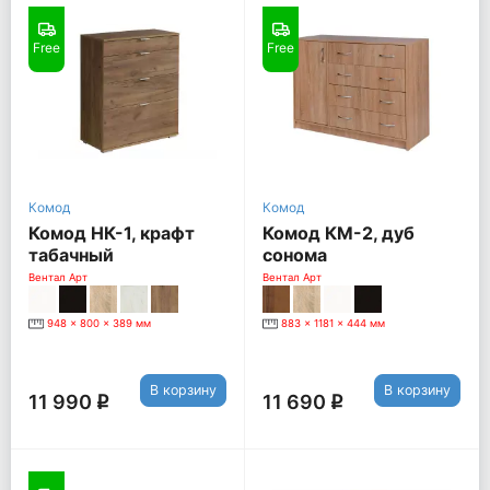
Free
Free
Комод
Комод
Комод НК-1, крафт
Комод КМ-2, дуб
табачный
сонома
Вентал Арт
Вентал Арт
948 x 800 x 389 мм
883 x 1181 x 444 мм
В корзину
В корзину
11 990
11 690
q
q