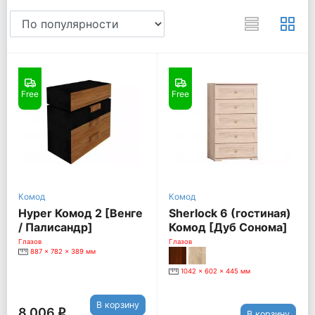
Free
Free
Комод
Комод
Hyper Комод 2 [Венге
Sherlock 6 (гостиная)
/ Палисандр]
Комод [Дуб Сонома]
Глазов
Глазов
887 x 782 x 389 мм
1042 x 602 x 445 мм
В корзину
8 006
q
В корзину