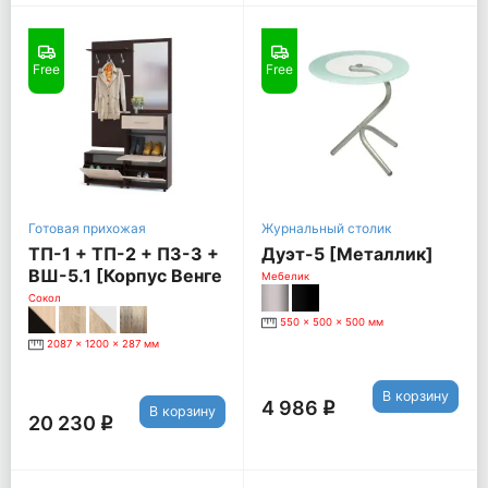
Free
Free
Готовая прихожая
Журнальный столик
ТП-1 + ТП-2 + ПЗ-3 +
Дуэт-5 [Металлик]
ВШ-5.1 [Корпус Венге
Мебелик
/ Фасад Беленый дуб]
Сокол
550 x 500 x 500 мм
2087 x 1200 x 287 мм
В корзину
4 986
q
В корзину
20 230
q