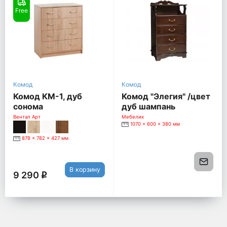
Free
Комод
Комод
Комод КМ-1, дуб
Комод "Элегия" /цвет
сонома
дуб шампань
Вентал Арт
Мебелик
1070 x 600 x 380 мм
878 x 782 x 427 мм
В корзину
9 290
q