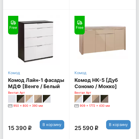
Free
Free
Комод
Комод
Комод Лайн-1 фасады
Комод НК-5 [Дуб
МДФ [Венге / Белый
Сономо / Мокко]
глянец]
Вентал Арт
Вентал Арт
950 x 800 x 390 мм
909 x 1772 x 430 мм
В корзину
В корзину
15 390
25 590
q
q