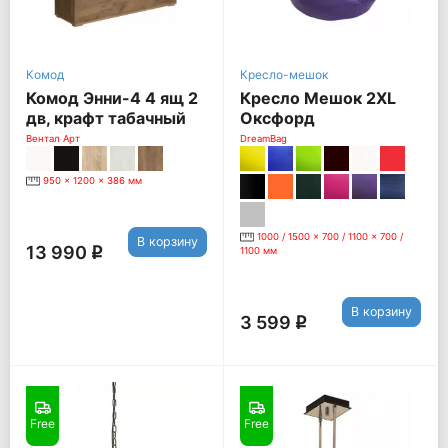
Комод
Кресло-мешок
Комод Энни-4 4 ящ 2
Кресло Мешок 2XL
дв, крафт табачный
Оксфорд
[Фиолетовый]
Вентал Арт
DreamBag
950 x 1200 x 386 мм
1000 / 1500 x 700 / 1100 x 700 /
В корзину
13 990
q
1100 мм
В корзину
3 599
q
Free
Free