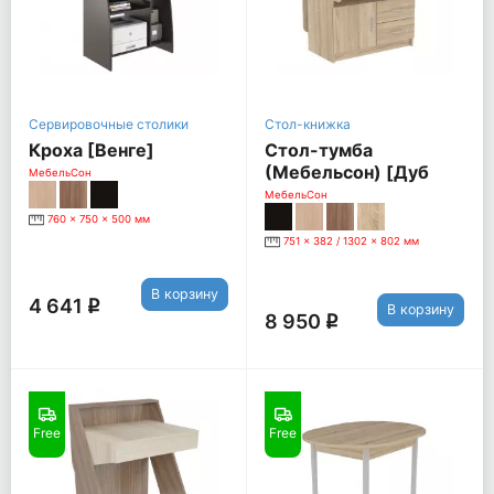
Сервировочные столики
Стол-книжка
Кроха [Венге]
Стол-тумба
(Мебельсон) [Дуб
МебельСон
Сонома]
МебельСон
760 x 750 x 500 мм
751 x 382 / 1302 x 802 мм
В корзину
4 641
q
В корзину
8 950
q
Free
Free