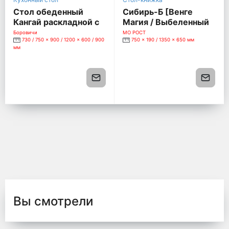
Стол обеденный
Сибирь-Б [Венге
Кангай раскладной с
Магия / Выбеленный
ящиком, выбеленная
дуб]
Боровичи
МО РОСТ
730 / 750 x 900 / 1200 x 600 / 900
750 x 190 / 1350 x 650 мм
береза/шимо
мм
светлый
Вы смотрели