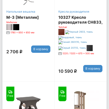
Напольная вешалка
Кресла руководителя
М-3 [Металлик]
10327 Кресло
руководителя СН833,
Мебелик
серый
Tetchair
1780 x 650 x 650 мм
В корзину
2 706
q
1220 / 1320 x 670 x 500 мм
В корзину
10 590
q
Free
Free