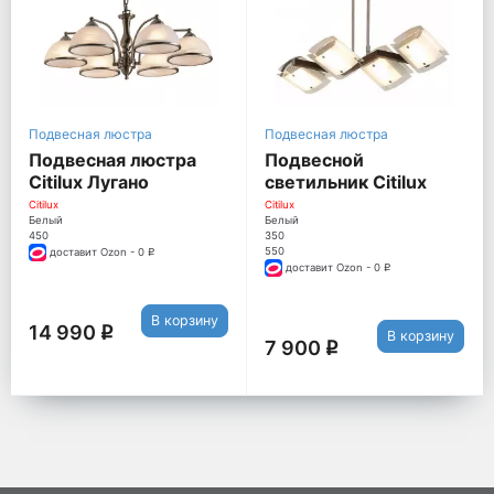
Подвесная люстра
Подвесная люстра
Подвесная люстра
Подвесной
Citilux Лугано
светильник Citilux
CL403163
Сантона CL210145
Citilux
Citilux
Белый
Белый
450
350
550
доставит Ozon - 0
q
доставит Ozon - 0
q
В корзину
14 990
q
В корзину
7 900
q