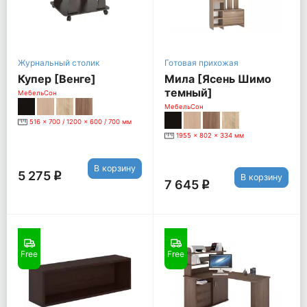
Журнальный столик
Готовая прихожая
Купер [Венге]
Мила [Ясень Шимо
темный]
МебельСон
МебельСон
516 x 700 / 1200 x 600 / 700 мм
1955 x 802 x 334 мм
В корзину
5 275
q
В корзину
7 645
q
Free
Free