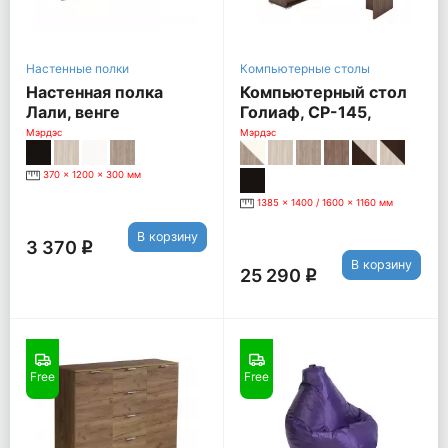
Настенные полки
Компьютерные столы
Настенная полка
Компьютерный стол
Лали, венге
Голиаф, СР-145,
Левый, шамони
Мэрдэс
Мэрдэс
370 x 1200 x 300 мм
1385 x 1400 / 1600 x 1160 мм
В корзину
3 370
q
В корзину
25 290
q
Free
Free