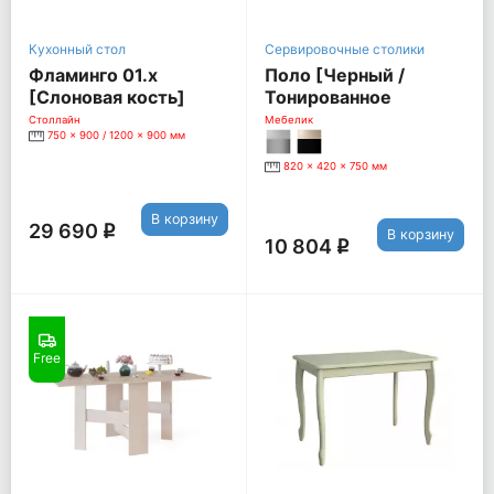
Кухонный стол
Сервировочные столики
Фламинго 01.х
Поло [Черный /
[Слоновая кость]
Тонированное
стекло]
Столлайн
Мебелик
750 x 900 / 1200 x 900 мм
820 x 420 x 750 мм
В корзину
29 690
q
В корзину
10 804
q
Free