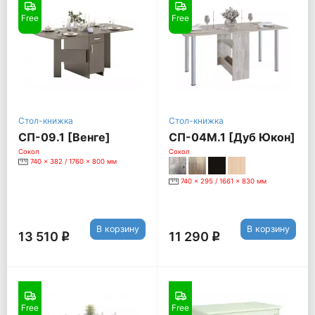
Free
Free
Стол-книжка
Стол-книжка
СП-09.1 [Венге]
СП-04М.1 [Дуб Юкон]
Сокол
Сокол
740 x 382 / 1760 x 800 мм
740 x 295 / 1661 x 830 мм
В корзину
В корзину
13 510
11 290
q
q
Free
Free