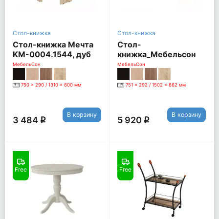
Стол-книжка
Стол-книжка
Стол-книжка Мечта
Стол-
KM-0004.1544, дуб
книжка_Мебельсон
сонома
[Дуб Сонома]
МебельСон
МебельСон
750 x 290 / 1310 x 600 мм
751 x 292 / 1502 x 862 мм
В корзину
В корзину
3 484
5 920
q
q
Free
Free