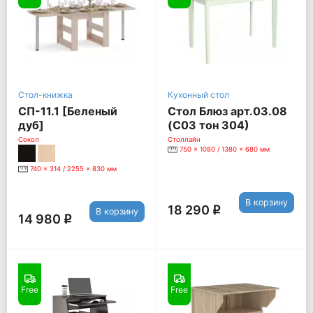
Стол-книжка
Кухонный стол
СП-11.1 [Беленый
Стол Блюз арт.03.08
дуб]
(С03 тон 304)
1080/1380*680*750
Сокол
Столлайн
750 x 1080 / 1380 x 680 мм
[Белый]
740 x 314 / 2255 x 830 мм
В корзину
18 290
q
В корзину
14 980
q
Free
Free