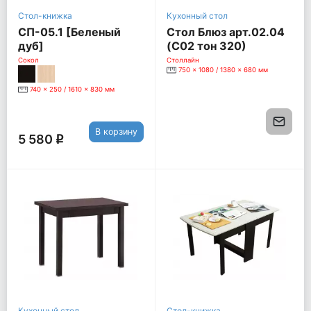
Стол-книжка
Кухонный стол
СП-05.1 [Беленый
Стол Блюз арт.02.04
дуб]
(С02 тон 320)
1080/1380*680*750
Сокол
Столлайн
750 x 1080 / 1380 x 680 мм
[Слоновая кость]
740 x 250 / 1610 x 830 мм
В корзину
5 580
q
Кухонный стол
Стол-книжка