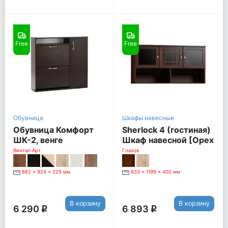
Free
Free
Обувница
Шкафы навесные
Обувница Комфорт
Sherlock 4 (гостиная)
ШК-2, венге
Шкаф навесной [Орех
Шоколадный]
Вентал Арт
Глазов
882 x 924 x 225 мм
633 x 1199 x 400 мм
В корзину
В корзину
6 290
6 893
q
q