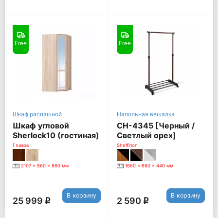
Free
Free
Шкаф распашной
Напольная вешалка
Шкаф угловой
CH-4345 [Черный /
Sherlock10 (гостиная)
Светлый орех]
с зеркалом, дуб
Глазов
Sheffilton
сонома
2107 x 860 x 860 мм
1660 x 860 x 440 мм
В корзину
В корзину
25 999
2 590
q
q