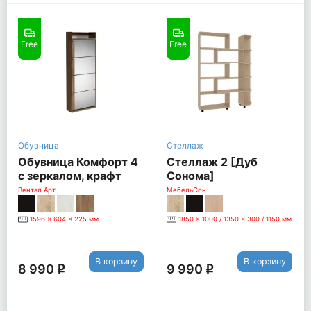
Free
Free
Обувница
Стеллаж
Обувница Комфорт 4
Стеллаж 2 [Дуб
с зеркалом, крафт
Сонома]
табачный
Вентал Арт
МебельСон
1596 x 604 x 225 мм
1850 x 1000 / 1350 x 300 / 1150 мм
В корзину
В корзину
8 990
9 990
q
q