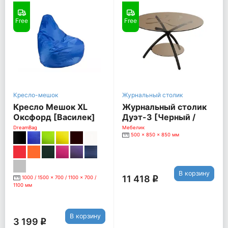
Free
Free
Кресло-мешок
Журнальный столик
Кресло Мешок XL
Журнальный столик
Оксфорд [Василек]
Дуэт-3 [Черный /
Тонированное
DreamBag
Мебелик
500 x 850 x 850 мм
стекло]
В корзину
11 418
1000 / 1500 x 700 / 1100 x 700 /
q
1100 мм
В корзину
3 199
q