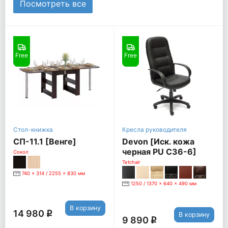
Посмотреть все
Free
Free
Стол-книжка
Кресла руководителя
СП-11.1 [Венге]
Devon [Иск. кожа
черная PU C36-6]
Сокол
Tetchair
740 x 314 / 2255 x 830 мм
1250 / 1370 x 640 x 490 мм
В корзину
14 980
q
В корзину
9 890
q