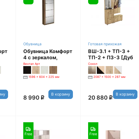
Обувница
Готовая прихожая
орт
Обувница Комфорт
ВШ-3.1 + ТП-3 +
4 с зеркалом,
ТП-2 + ПЗ-3 [Дуб
крафт табачный
Делано]
Вентал Арт
Сокол
1596 x 604 x 225 мм
2087 x 1500 x 287 мм
ину
В корзину
В корзину
8 990
20 880
q
q
Free
Free