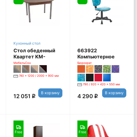
Кухонный стол
Стол обеденный
663922
Квартет KM-
Компьютерное
0201.1380, ясень
кресло CH-
МебельСон
Бюрократ
шимо темный
204NX/26-28 [26-
28 черный]
740 x 1200 / 2000 x 900 мм
790 / 920 x 420 x 550 мм
В корзину
В корзину
12 051
4 290
q
q
Free
Free