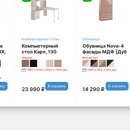
Компьютерные столы
Обувница
ое
Компьютерный
Обувница Nova-4
X,
стол Карл, 130
фасады МДФ [Дуб
левый, карамель
Сономо / Мокко]
Мэрдэс
Вентал Арт
1990 x 1300 / 1500 x 1300 мм
1469 x 695 x 290 мм
м
ину
В корзину
В корзину
23 990
14 290
q
q