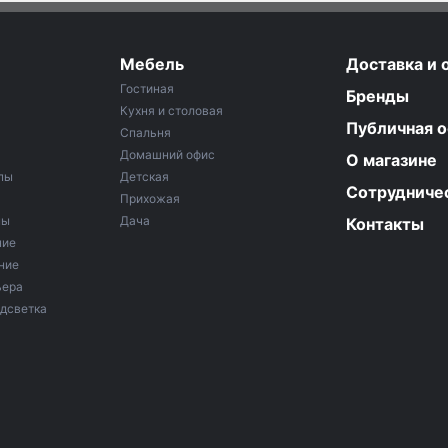
Мебель
Доставка и 
Гостиная
Бренды
Кухня и столовая
Публичная 
Спальня
Домашний офис
О магазине
пы
Детская
Сотрудниче
Прихожая
мы
Дача
Контакты
ние
ние
ьера
дсветка