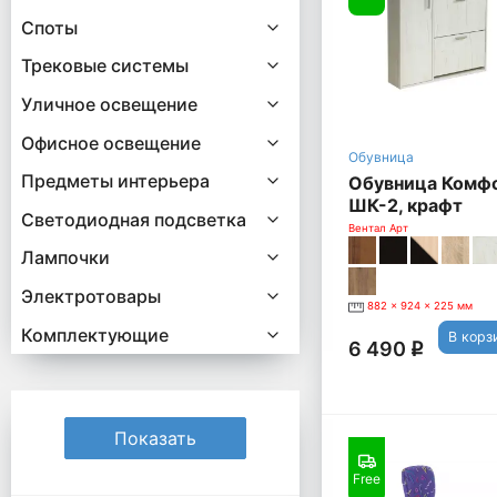
Споты
Трековые системы
Уличное освещение
Офисное освещение
Обувница
Предметы интерьера
Обувница Комф
ШК-2, крафт
Светодиодная подсветка
белый
Вентал Арт
Лампочки
Электротовары
882 x 924 x 225 мм
Комплектующие
В корз
6 490
q
Free