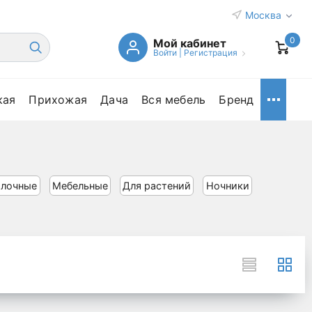
Москва
0
Мой кабинет
Войти
|
Регистрация
кая
Прихожая
Дача
Вся мебель
Бренд
олочные
Мебельные
Для растений
Ночники