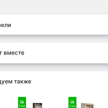
рели
т вместе
дуем также
Free
Free