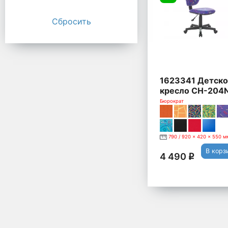
Сбросить
1623341 Детск
кресло CH-204N
фиолетовый
Бюрократ
790 / 920 x 420 x 550 м
В корз
4 490
q