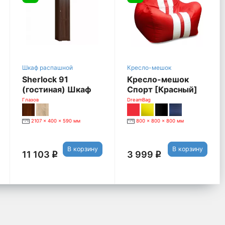
Шкаф распашной
Кресло-мешок
Sherlock 91
Кресло-мешок
(гостиная) Шкаф
Спорт [Красный]
для белья Правый
Глазов
DreamBag
[Орех
Шоколадный]
2107 x 400 x 590 мм
800 x 800 x 800 мм
В корзину
В корзину
11 103
3 999
q
q