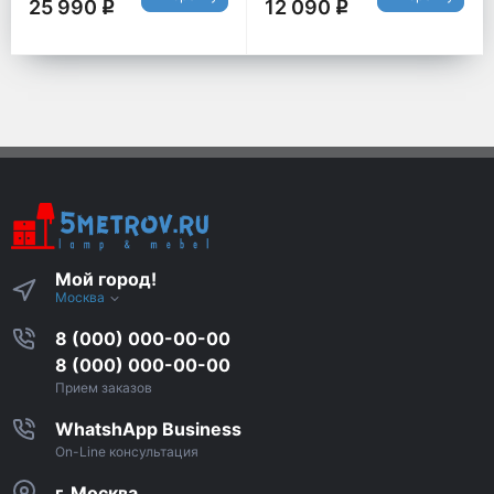
25 990
12 090
q
q
Мой город!
Москва
8 (000) 000-00-00
8 (000) 000-00-00
Прием заказов
WhatshApp Business
On-Line консультация
г. Москва