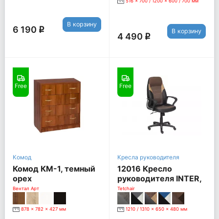
516 x 700 / 1200 x 600 / 700 мм
В корзину
6 190
q
В корзину
4 490
q
Free
Free
Комод
Кресла руководителя
Комод КМ-1, темный
12016 Кресло
орех
руководителя INTER,
черный/коричневый/
Вентал Арт
Tetchair
бронзовый
878 x 782 x 427 мм
1210 / 1310 x 650 x 480 мм