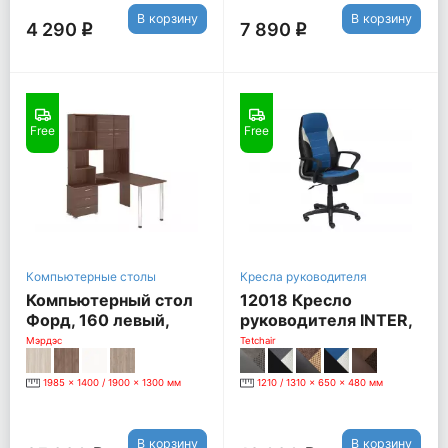
В корзину
В корзину
4 290
7 890
q
q
Free
Free
Компьютерные столы
Кресла руководителя
Компьютерный стол
12018 Кресло
Форд, 160 левый,
руководителя INTER,
шамони
черный/синий/серый
Мэрдэс
Tetchair
1985 x 1400 / 1900 x 1300 мм
1210 / 1310 x 650 x 480 мм
В корзину
В корзину