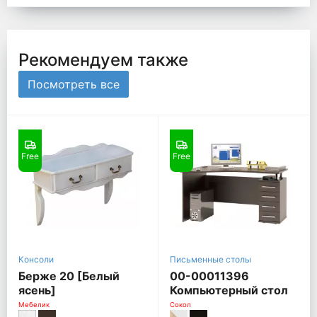
Рекомендуем также
Посмотреть все
Free
Free
Консоли
Письменные столы
Берже 20 [Белый
00-00011396
ясень]
Компьютерный стол
КСТ-104, Правый,
Мебелик
Сокол