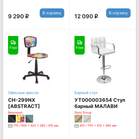
В корзину
В корзину
9 290
12 090
q
q
Free
Free
Офисные кресла
Барный стул
CH-299NX
УТ000003654 Стул
[ABSTRACT]
барный МАЛАВИ
NEW [Белый,
Бюрократ
Stool Group
искусственная кожа]
770 / 900 x 420 x 380 / 410 мм
910 / 1110 x 510 x 460 мм