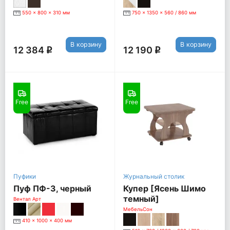
венге
550 x 800 x 310 мм
750 x 1350 x 560 / 860 мм
В корзину
В корзину
12 384
12 190
q
q
Free
Free
Пуфики
Журнальный столик
Пуф ПФ-3, черный
Купер [Ясень Шимо
темный]
Вентал Арт
МебельСон
410 x 1000 x 400 мм