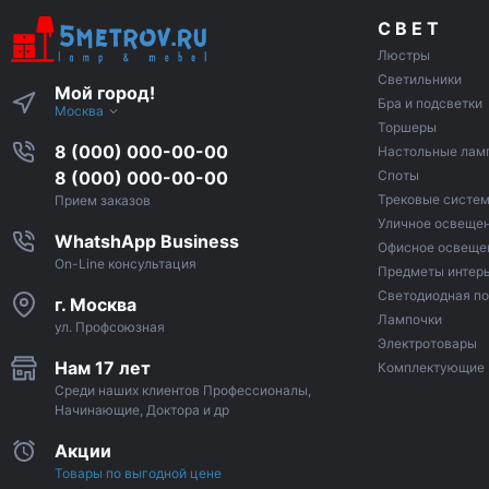
С В Е Т
Люстры
Светильники
Мой город!
Бра и подсветки
Москва
Торшеры
8 (000) 000-00-00
Настольные лам
8 (000) 000-00-00
Споты
Трековые систе
Прием заказов
Уличное освеще
WhatshApp Business
Офисное освеще
On-Line консультация
Предметы интер
Светодиодная по
г. Москва
Лампочки
ул. Профсоюзная
Электротовары
Нам 17 лет
Комплектующие
Среди наших клиентов Профессионалы,
Начинающие, Доктора и др
Акции
Товары по выгодной цене