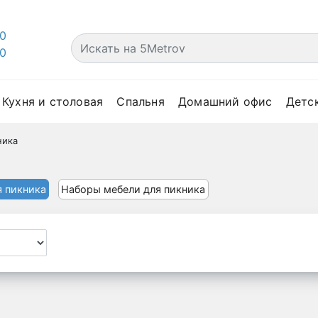
00
00
Кухня и столовая
Спальня
Домашний офис
Детс
ника
я пикника
Наборы мебели для пикника