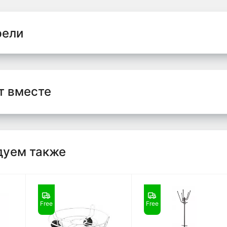
рели
т вместе
дуем также
Free
Free