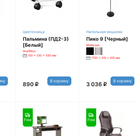
Цветочница
Напольная вешалка
Пальмина (ПД2-3)
Пико 9 [Черный]
[Белый]
Мебелик
Sheffilton
100 x 330 x 330 мм
1750 x 410 x 410 мм
ину
В корзину
В корзину
890
3 036
q
q
Free
Free