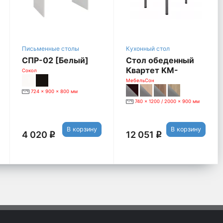
Письменные столы
Кухонный стол
СПР-02 [Белый]
Стол обеденный
Квартет KM-
Сокол
0201.0739, дуб
МебельСон
млечный
724 x 900 x 800 мм
740 x 1200 / 2000 x 900 мм
В корзину
В корзину
4 020
12 051
q
q