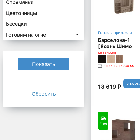
Стремянки
Цветочницы
Беседки
Готовая прихожая
Готовим на огне
Барселона-1
[Ясень Шимо
темный]
МебельСон
2110 x 1301 x 340 мм
В корз
18 619
q
Сбросить
Free