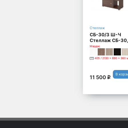
Стеллаж
СБ-30/3 Ш-Ч
Стеллаж СБ-30,
шамони
Мэрдэс
405 / 2130 x 890 x 360 
В корз
11 500
q