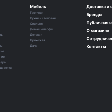
Мебель
Доставка и 
Гостиная
Бренды
Кухня и столовая
Публичная 
Спальня
Домашний офис
О магазине
пы
Детская
Сотрудниче
Прихожая
мы
Дача
Контакты
ние
ние
ьера
дсветка