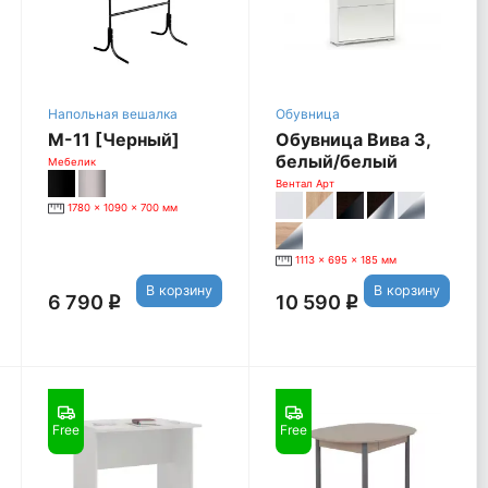
Напольная вешалка
Обувница
М-11 [Черный]
Обувница Вива 3,
белый/белый
Мебелик
глянец
Вентал Арт
1780 x 1090 x 700 мм
1113 x 695 x 185 мм
В корзину
В корзину
6 790
10 590
q
q
Free
Free