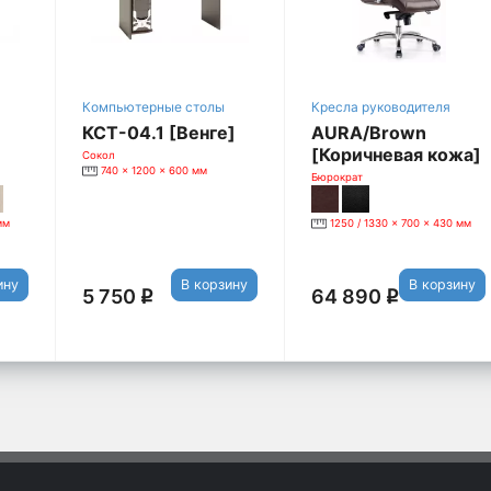
Компьютерные столы
Кресла руководителя
КСТ-04.1 [Венге]
AURA/Brown
[Коричневая кожа]
Сокол
740 x 1200 x 600 мм
Бюрократ
мм
1250 / 1330 x 700 x 430 мм
ину
В корзину
В корзину
5 750
64 890
q
q