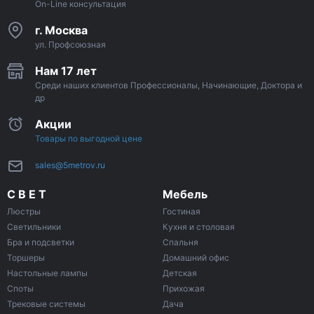
On-Line консультация
г. Москва
ул. Профсоюзная
Нам 17 лет
Среди наших клиентов Профессионалы, Начинающие, Доктора и
др
Акции
Товары по выгодной цене
sales@5metrov.ru
С В Е Т
Мебель
Люстры
Гостиная
Светильники
Кухня и столовая
Бра и подсветки
Спальня
Торшеры
Домашний офис
Настольные лампы
Детская
Споты
Прихожая
Трековые системы
Дача