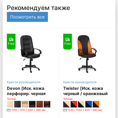
Рекомендуем также
Посмотреть все
Free
Free
Кресла руководителя
Кресла руководителя
Devon [Иск. кожа
Twister [Иск. кожа
перфорир. черная
черный / оранжевый
(36-6/36-6/06)]
36-6/14-43]
Tetchair
Tetchair
1250 / 1370 x 640 x 490 мм
1230 / 1333 x 620 x 490 мм