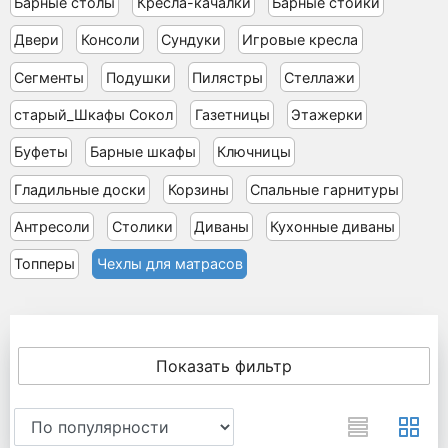
Барные столы
Кресла-качалки
Барные стойки
Двери
Консоли
Сундуки
Игровые кресла
Сегменты
Подушки
Пилястры
Стеллажи
старый_Шкафы Сокол
Газетницы
Этажерки
Буфеты
Барные шкафы
Ключницы
Гладильные доски
Корзины
Спальные гарнитуры
Антресоли
Столики
Диваны
Кухонные диваны
Топперы
Чехлы для матрасов
Показать фильтр