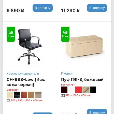
В корзину
В корзину
9 890
11 290
q
q
Free
Free
Кресла руководителя
Пуфики
CH-993-Low [Иск.
Пуф ПФ-3, бежевый
кожа черная]
Вентал Арт
Бюрократ
410 x 1000 x 400 мм
905 / 995 x 500 x 460 мм
В корзину