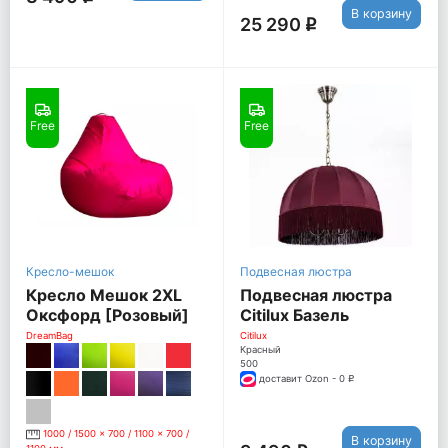
В корзину
25 290
q
Free
Free
Кресло-мешок
Подвесная люстра
Кресло Мешок 2XL
Подвесная люстра
Оксфорд [Розовый]
Citilux Базель
CL407153
DreamBag
Citilux
Красный
500
доставит Ozon - 0
q
1000 / 1500 x 700 / 1100 x 700 /
В корзину