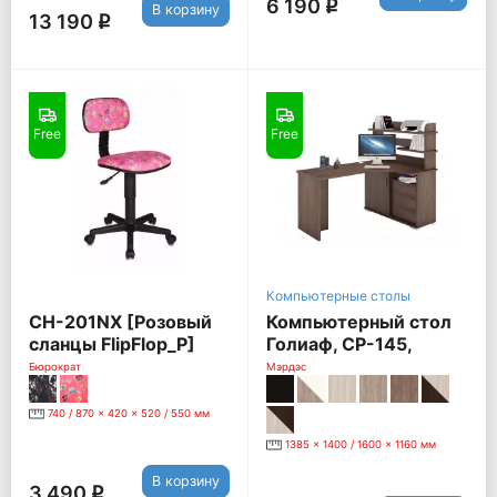
6 190
q
В корзину
13 190
q
Free
Free
Компьютерные столы
CH-201NX [Розовый
Компьютерный стол
сланцы FlipFlop_P]
Голиаф, СР-145,
Правый, шамони
Бюрократ
Мэрдэс
740 / 870 x 420 x 520 / 550 мм
1385 x 1400 / 1600 x 1160 мм
В корзину
3 490
q