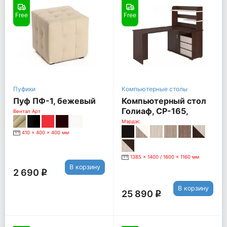
Free
Free
Пуфики
Компьютерные столы
Пуф ПФ-1, бежевый
Компьютерный стол
Голиаф, СР-165,
Вентал Арт
Правый, венге /
Мэрдэс
карамель
410 x 400 x 400 мм
1385 x 1400 / 1600 x 1160 мм
В корзину
2 690
q
В корзину
25 890
q