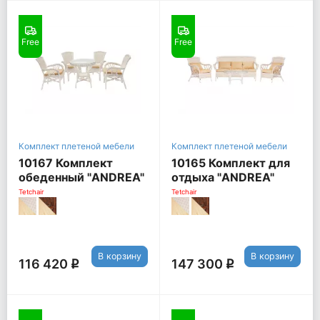
Free
Free
Комплект плетеной мебели
Комплект плетеной мебели
10167 Комплект
10165 Комплект для
обеденный "ANDREA"
отдыха "ANDREA"
( стол со стеклом + 4
(диван + 2 кресла +
Tetchair
Tetchair
кресла + подушки),
журн. столик со
TCH White (белый),
стеклом + подушки),
Ткань рубчик, цвет
TCH White (белый),
кремовый
Ткань рубчик,
В корзину
В корзину
кремовый
116 420
147 300
q
q