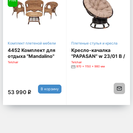
Free
Комплект плетеной мебели
Плетеные стулья и кресла
4452 Комплект для
Кресло-качалка
отдыха "Mandalino"
"PAPASAN" w 23/01 B /
05/21 ( диван + 2
без подушки / +
Tetchair
Tetchair
970 x 1150 x 980 мм
кресла + стол
Матрац для кресла
овальный ) ротанг,
"Папасан" [Орех,
walnut (грецкий
ротанг / Оранжевый,
орех), плетение-
полиэстер]
В корзину
банановые листья
53 990
q
[Грец