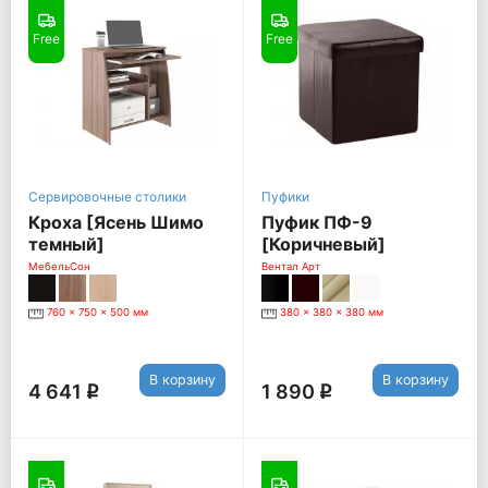
Free
Free
Сервировочные столики
Пуфики
Кроха [Ясень Шимо
Пуфик ПФ-9
темный]
[Коричневый]
МебельСон
Вентал Арт
760 x 750 x 500 мм
380 x 380 x 380 мм
В корзину
В корзину
4 641
1 890
q
q