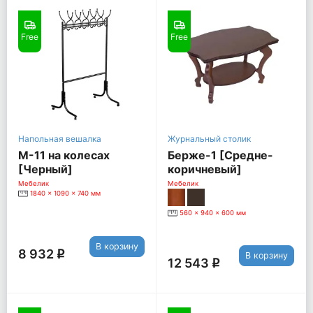
Free
Free
Напольная вешалка
Журнальный столик
М-11 на колесах
Берже-1 [Средне-
[Черный]
коричневый]
Мебелик
Мебелик
1840 x 1090 x 740 мм
560 x 940 x 600 мм
В корзину
8 932
q
В корзину
12 543
q