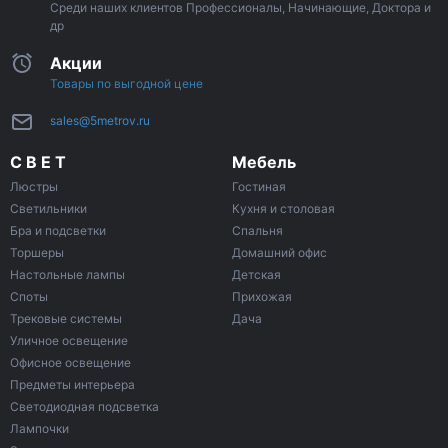
Среди наших клиентов Профессионалы, Начинающие, Доктора и
др
Акции
Товары по выгодной цене
sales@5metrov.ru
С В Е Т
Мебель
Люстры
Гостиная
Светильники
Кухня и столовая
Бра и подсветки
Спальня
Торшеры
Домашний офис
Настольные лампы
Детская
Споты
Прихожая
Трековые системы
Дача
Уличное освещение
Офисное освещение
Предметы интерьера
Светодиодная подсветка
Лампочки