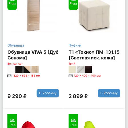
Free
Free
Обувница
Пуфики
Обувница VIVA 5 [Дуб
Т1 «Токио» ПМ-131.15
Сонома]
[Светлая иск. кожа]
Вентал Арт
ТриЯ
1820 x 695 x 185 мм
420 x 400 x 400 мм
В корзину
В корзину
9 290
2 899
q
q
Free
Free