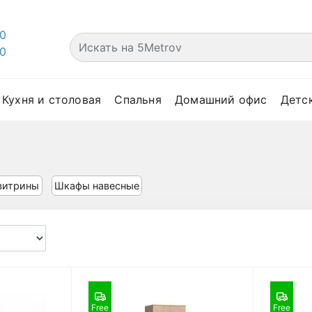
00
00
Кухня и столовая
Спальня
Домашний офис
Детс
витрины
Шкафы навесные
Free
Free