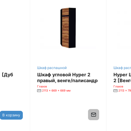
Шкаф распашной
Шкаф рас
 [Дуб
Шкаф угловой Hyper 2
Hyper 
правый, венге/палисандр
2 [Венг
Глазов
Глазов
2113 x 669 x 669 мм
2113 x 7
В корзину