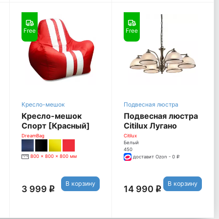
Free
Free
Кресло-мешок
Подвесная люстра
Кресло-мешок
Подвесная люстра
Спорт [Красный]
Citilux Лугано
CL403163
DreamBag
Citilux
Белый
450
800 x 800 x 800 мм
доставит Ozon - 0
q
В корзину
В корзину
3 999
14 990
q
q