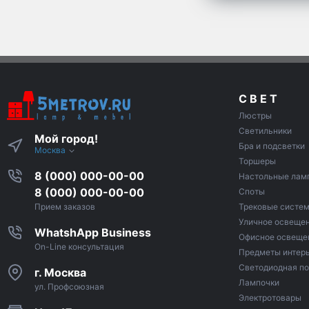
С В Е Т
Люстры
Светильники
Мой город!
Бра и подсветки
Москва
Торшеры
8 (000) 000-00-00
Настольные лам
8 (000) 000-00-00
Споты
Трековые систе
Прием заказов
Уличное освеще
WhatshApp Business
Офисное освеще
On-Line консультация
Предметы интер
Светодиодная по
г. Москва
Лампочки
ул. Профсоюзная
Электротовары