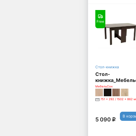
Free
Стол-книжка
Стол-
книжка_Мебель
[Венге]
МебельСон
751 x 292 / 1502 x 862 
В корз
5 090
q