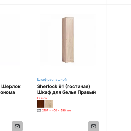
Шкаф распашной
я Шерлок
Sherlock 91 (гостиная)
сонома
Шкаф для белья Правый
[Дуб Сонома]
Глазов
2107 x 400 x 590 мм