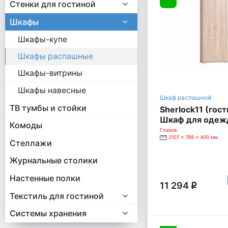
Стенки для гостиной
Шкафы
Шкафы-купе
Шкафы распашные
Шкафы-витрины
Шкафы навесные
Шкаф распашной
ТВ тумбы и стойки
Sherlock11 (гост
Шкаф для одеж
Комоды
Сонома]
Глазов
2107 x 798 x 400 мм
Стеллажи
Журнальные столики
Настенные полки
11 294
q
Текстиль для гостиной
Системы хранения