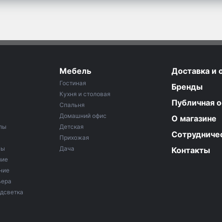
Мебель
Доставка и 
Гостиная
Бренды
Кухня и столовая
Публичная 
Спальня
Домашний офис
О магазине
пы
Детская
Сотрудниче
Прихожая
мы
Дача
Контакты
ние
ние
ьера
дсветка