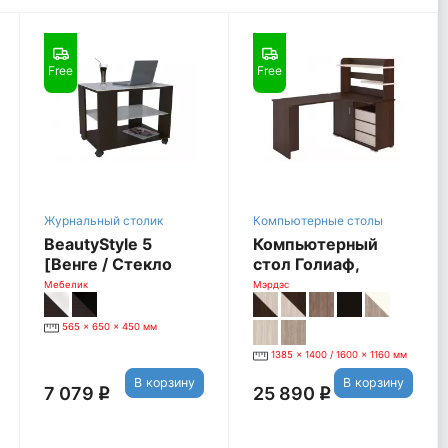
Free
Free
Журнальный столик
Компьютерные столы
BeautyStyle 5
Компьютерный
[Венге / Стекло
стол Голиаф,
белое]
СР-165, Правый,
Мебелик
Мэрдэс
венге / карамель
565 x 650 x 450 мм
1385 x 1400 / 1600 x 1160 мм
В корзину
В корзину
7 079
25 890
q
q