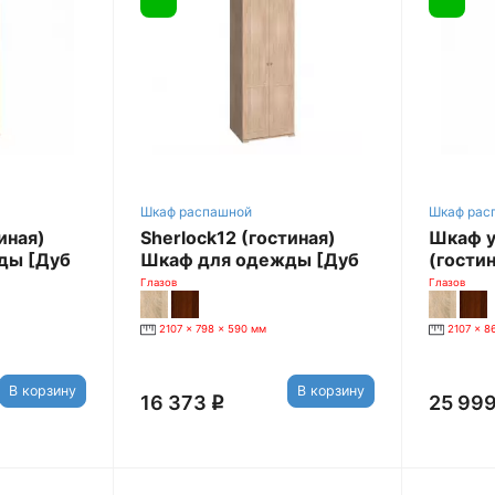
Шкаф распашной
Шкаф рас
иная)
Sherlock12 (гостиная)
Шкаф у
ды [Дуб
Шкаф для одежды [Дуб
(гостин
Сонома]
дуб со
Глазов
Глазов
2107 x 798 x 590 мм
2107 x 8
В корзину
В корзину
16 373
25 99
q