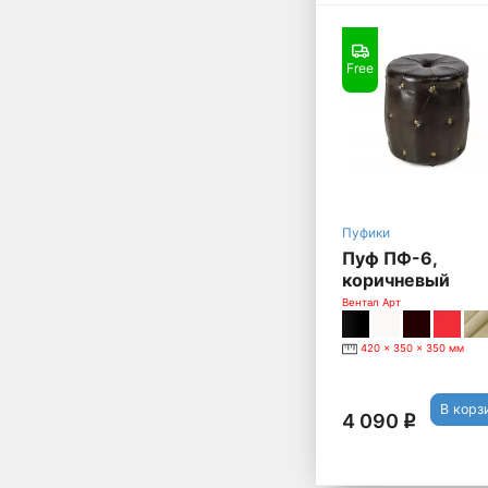
Free
Пуфики
Пуф ПФ-6,
коричневый
Вентал Арт
420 x 350 x 350 мм
В корз
4 090
q