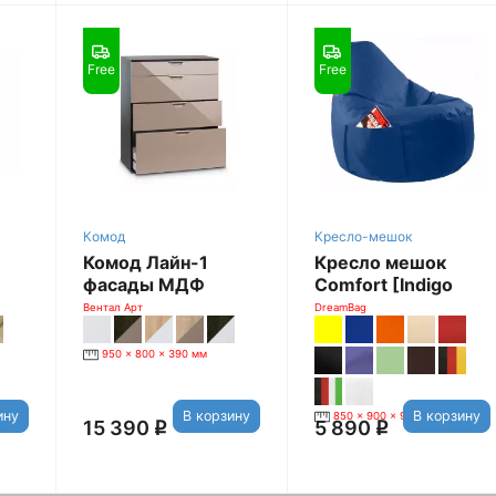
Free
Free
Комод
Кресло-мешок
Комод Лайн-1
Кресло мешок
фасады МДФ
Comfort [Indigo
[Мокко глянец]
(экокожа)]
Вентал Арт
DreamBag
950 x 800 x 390 мм
ину
В корзину
В корзину
850 x 900 x 900 мм
15 390
5 890
q
q