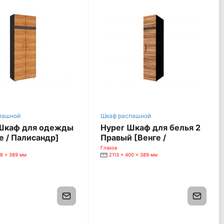
пашной
Шкаф распашной
Шкаф для одежды
Hyper Шкаф для белья 2
е / Палисандр]
Правый [Венге /
Палисандр]
Глазов
98 x 389 мм
2113 x 400 x 389 мм