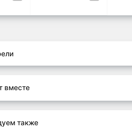
рели
т вместе
дуем также